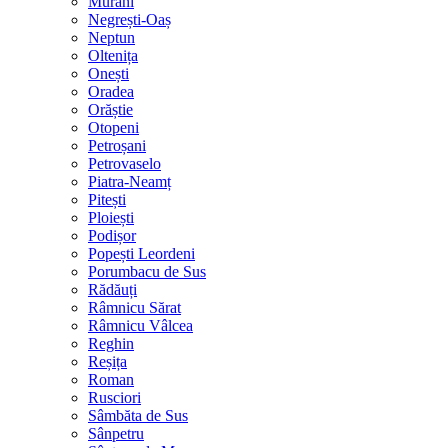
Murani
Negrești-Oaș
Neptun
Oltenița
Onești
Oradea
Orăștie
Otopeni
Petroșani
Petrovaselo
Piatra-Neamț
Pitești
Ploiești
Podișor
Popești Leordeni
Porumbacu de Sus
Rădăuți
Râmnicu Sărat
Râmnicu Vâlcea
Reghin
Reșița
Roman
Rusciori
Sâmbăta de Sus
Sânpetru