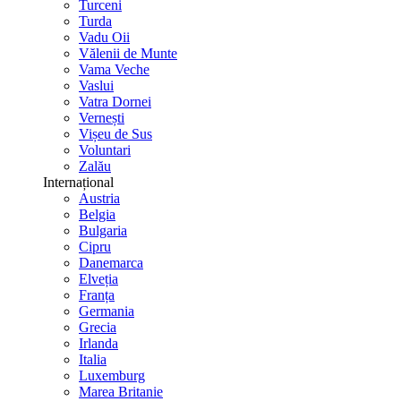
Turceni
Turda
Vadu Oii
Vălenii de Munte
Vama Veche
Vaslui
Vatra Dornei
Vernești
Vișeu de Sus
Voluntari
Zalău
Internațional
Austria
Belgia
Bulgaria
Cipru
Danemarca
Elveția
Franța
Germania
Grecia
Irlanda
Italia
Luxemburg
Marea Britanie