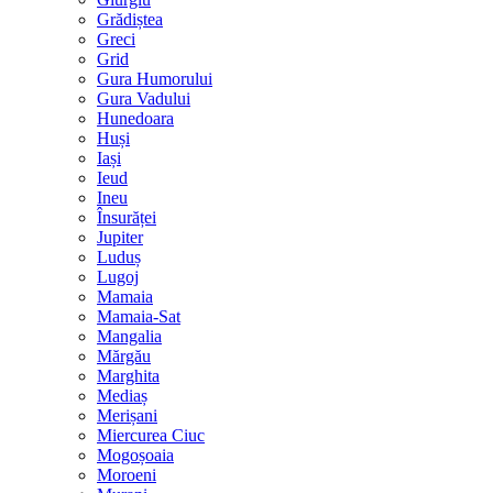
Grădiștea
Greci
Grid
Gura Humorului
Gura Vadului
Hunedoara
Huși
Iași
Ieud
Ineu
Însurăței
Jupiter
Luduș
Lugoj
Mamaia
Mamaia-Sat
Mangalia
Mărgău
Marghita
Mediaș
Merișani
Miercurea Ciuc
Mogoșoaia
Moroeni