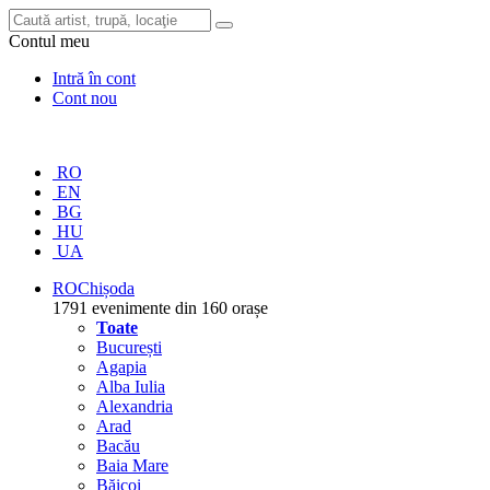
Contul meu
Intră în cont
Cont nou
RO
EN
BG
HU
UA
RO
Chișoda
1791 evenimente din 160 orașe
Toate
București
Agapia
Alba Iulia
Alexandria
Arad
Bacău
Baia Mare
Băicoi