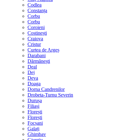
Codlea
Constanța
Corbu
Corbu
Coroieni
Costinești
Craiova
Cristur
Curtea de Argeș
Darabani
Dărmănești
Deal
Dej
Deva
Doaga
Dorna Candrenilor
Drobeta-Turnu Severin
Durușa
Filiași
Florești
Florești
Focșani
Galați
Ghimbav
Giurgiu