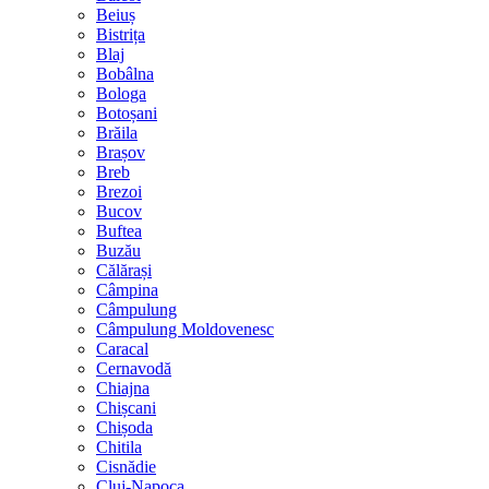
Beiuș
Bistrița
Blaj
Bobâlna
Bologa
Botoșani
Brăila
Brașov
Breb
Brezoi
Bucov
Buftea
Buzău
Călărași
Câmpina
Câmpulung
Câmpulung Moldovenesc
Caracal
Cernavodă
Chiajna
Chișcani
Chișoda
Chitila
Cisnădie
Cluj-Napoca