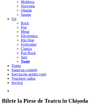
Moldova
Norvegia
Olanda
Spania
Stil
Rock
Pop
Metal
Electronica
Hip Hop
Festivaluri
Clasica
Pop Rock
Jazz
Toate
Teatru
Stand-up comedy
Spectacole pentru copii
Vouchere cadou
Servicii
Bilete la Piese de Teatru în Chișoda