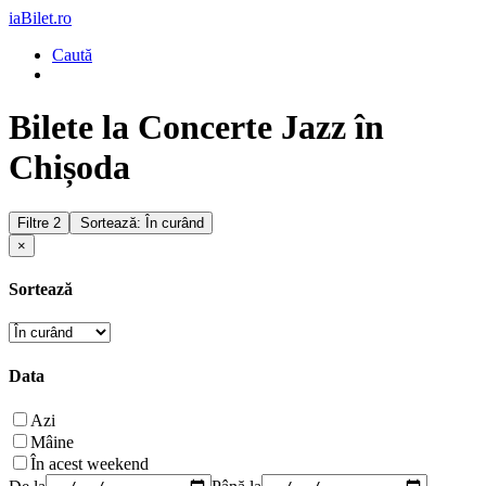
iaBilet.ro
Caută
Bilete la Concerte Jazz în
Chișoda
Filtre
2
Sortează: În curând
×
Sortează
Data
Azi
Mâine
În acest weekend
De la
Până la