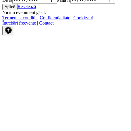
Resetează
Niciun eveniment găsit.
Termeni și condiții
|
Confidențialitate
|
Cookie-uri
|
Întrebări frecvente
|
Contact