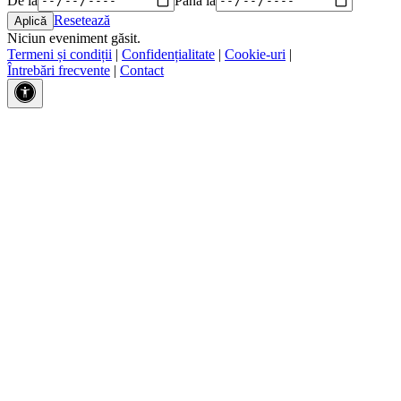
Resetează
Niciun eveniment găsit.
Termeni și condiții
|
Confidențialitate
|
Cookie-uri
|
Întrebări frecvente
|
Contact