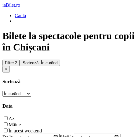
iaBilet.ro
Caută
Bilete la spectacole pentru copii
în Chișcani
Filtre
2
Sortează: În curând
×
Sortează
Data
Azi
Mâine
În acest weekend
De la
Până la