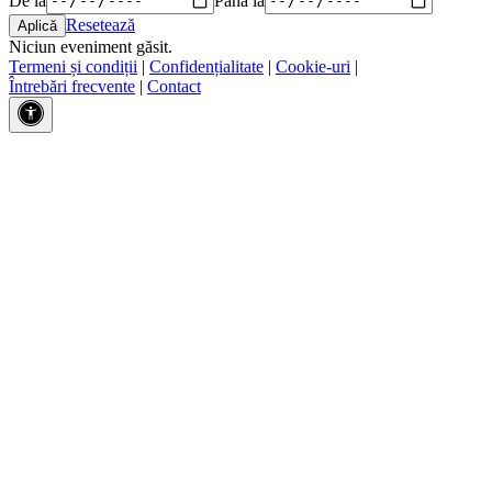
Resetează
Niciun eveniment găsit.
Termeni și condiții
|
Confidențialitate
|
Cookie-uri
|
Întrebări frecvente
|
Contact