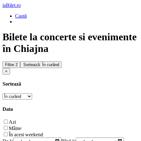
iaBilet.ro
Caută
Bilete la concerte si evenimente
în Chiajna
Filtre
2
Sortează: În curând
×
Sortează
Data
Azi
Mâine
În acest weekend
De la
Până la