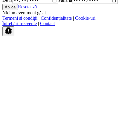
Resetează
Niciun eveniment găsit.
Termeni și condiții
|
Confidențialitate
|
Cookie-uri
|
Întrebări frecvente
|
Contact