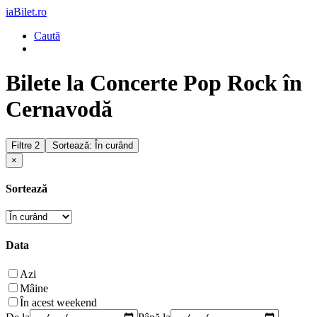
iaBilet.ro
Caută
Bilete la Concerte Pop Rock în
Cernavodă
Filtre
2
Sortează: În curând
×
Sortează
Data
Azi
Mâine
În acest weekend
De la
Până la