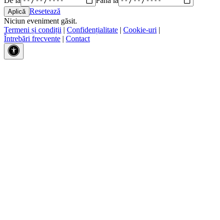
Resetează
Niciun eveniment găsit.
Termeni și condiții
|
Confidențialitate
|
Cookie-uri
|
Întrebări frecvente
|
Contact