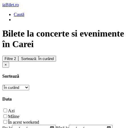
iaBilet.ro
Caută
Bilete la concerte si evenimente
în Carei
Filtre
2
Sortează: În curând
×
Sortează
Data
Azi
Mâine
În acest weekend
De la
Până la