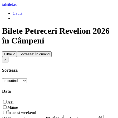
iaBilet.ro
Caută
Bilete Petreceri Revelion 2026
în Câmpeni
Filtre
2
Sortează: În curând
×
Sortează
Data
Azi
Mâine
În acest weekend
De la
Până la