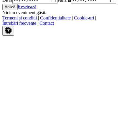
Resetează
Niciun eveniment găsit.
Termeni și condiții
|
Confidențialitate
|
Cookie-uri
|
Întrebări frecvente
|
Contact