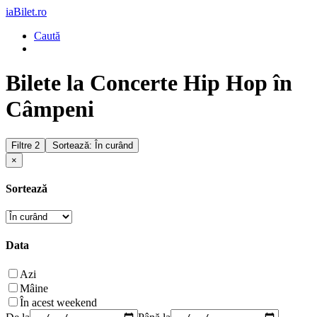
iaBilet.ro
Caută
Bilete la Concerte Hip Hop în
Câmpeni
Filtre
2
Sortează: În curând
×
Sortează
Data
Azi
Mâine
În acest weekend
De la
Până la