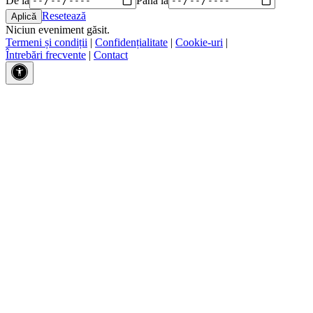
Resetează
Niciun eveniment găsit.
Termeni și condiții
|
Confidențialitate
|
Cookie-uri
|
Întrebări frecvente
|
Contact