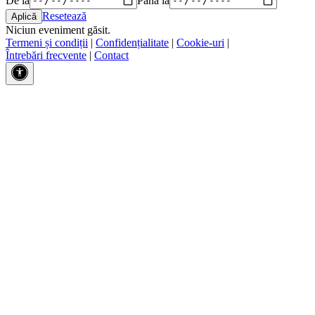
Resetează
Niciun eveniment găsit.
Termeni și condiții
|
Confidențialitate
|
Cookie-uri
|
Întrebări frecvente
|
Contact