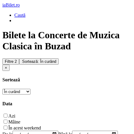
iaBilet.ro
Caută
Bilete la Concerte de Muzica
Clasica în Buzad
Filtre
2
Sortează: În curând
×
Sortează
Data
Azi
Mâine
În acest weekend
De la
Până la