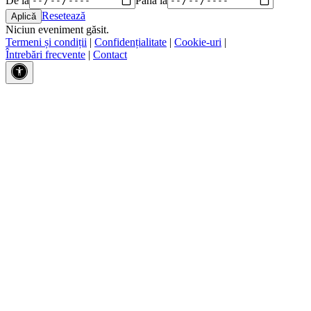
Resetează
Niciun eveniment găsit.
Termeni și condiții
|
Confidențialitate
|
Cookie-uri
|
Întrebări frecvente
|
Contact