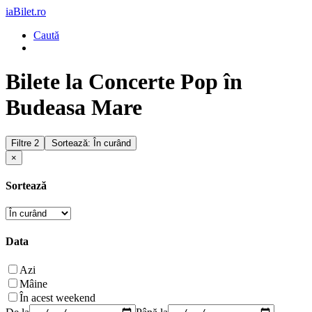
iaBilet.ro
Caută
Bilete la Concerte Pop în
Budeasa Mare
Filtre
2
Sortează: În curând
×
Sortează
Data
Azi
Mâine
În acest weekend
De la
Până la