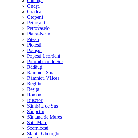
Oltenița
Onești
Oradea
Otopeni
Petroșani
Petrovaselo
Piatra-Neamț
Pitești
Ploiești
Podișor
Popești Leordeni
Porumbacu de Sus
Rădăuți
Râmnicu Sărat
Râmnicu Vâlcea
Reghin
Reșița
Roman
Rusciori
Sâmbăta de Sus
Sânpetru
Sântana de Mureș
Satu Mare
Scornicești
Sfântu Gheorghe