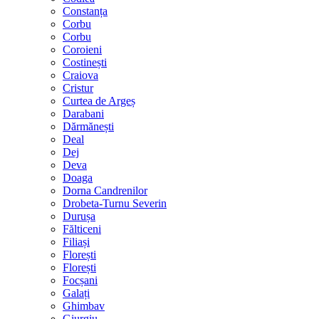
Constanța
Corbu
Corbu
Coroieni
Costinești
Craiova
Cristur
Curtea de Argeș
Darabani
Dărmănești
Deal
Dej
Deva
Doaga
Dorna Candrenilor
Drobeta-Turnu Severin
Durușa
Fălticeni
Filiași
Florești
Florești
Focșani
Galați
Ghimbav
Giurgiu