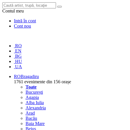
Contul meu
Intră în cont
Cont nou
RO
EN
BG
HU
UA
RO
Bragadiru
1761 evenimente din 156 orașe
Toate
București
Agapia
Alba Iulia
Alexandria
Arad
Bacău
Baia Mare
Beiuș