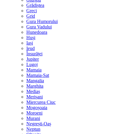
Grădiștea
Greci
Grid
Gura Humorului
Gura Vadului
Hunedoara
Huși
Iași
Ieud
Însurăței
Jupiter
Lugoj
Mamaia
Mamaia-Sat
Mangalia
Marghita
Mediaș
Merișani
Miercurea Ciuc
Mogoșoaia
Moroeni
Murani
Negrești-Oaș
Neptun