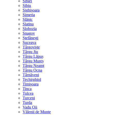
Sibiel
Sibiu
Sighișoara
Simeria
Slănic
Slatina
Slobozia
Snagov
Ștefănești
Suceava
Târgoviște
Târgu Jiu
Târgu Lăpuș
Târgu Mureș
Târgu Neamț
Târgu Ocna
Târnăveni
Techirghiol
Timișoara
Tinca
Tulcea
Turceni
Turda
Vadu Oii
Vălenii de Munte