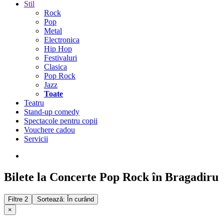
Stil
Rock
Pop
Metal
Electronica
Hip Hop
Festivaluri
Clasica
Pop Rock
Jazz
Toate
Teatru
Stand-up comedy
Spectacole pentru copii
Vouchere cadou
Servicii
Bilete la Concerte Pop Rock în Bragadiru
Filtre
2
Sortează: În curând
×