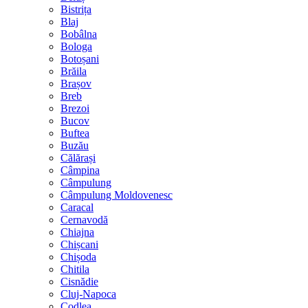
Bistrița
Blaj
Bobâlna
Bologa
Botoșani
Brăila
Brașov
Breb
Brezoi
Bucov
Buftea
Buzău
Călărași
Câmpina
Câmpulung
Câmpulung Moldovenesc
Caracal
Cernavodă
Chiajna
Chișcani
Chișoda
Chitila
Cisnădie
Cluj-Napoca
Codlea