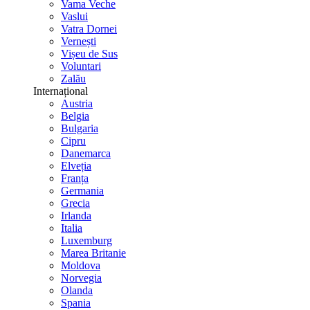
Vama Veche
Vaslui
Vatra Dornei
Vernești
Vișeu de Sus
Voluntari
Zalău
Internațional
Austria
Belgia
Bulgaria
Cipru
Danemarca
Elveția
Franța
Germania
Grecia
Irlanda
Italia
Luxemburg
Marea Britanie
Moldova
Norvegia
Olanda
Spania