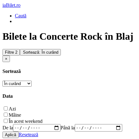
iaBilet.ro
Caută
Bilete la Concerte Rock în Blaj
Filtre
2
Sortează: În curând
×
Sortează
Data
Azi
Mâine
În acest weekend
De la
Până la
Resetează