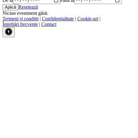
Resetează
Niciun eveniment găsit.
Termeni și condiții
|
Confidențialitate
|
Cookie-uri
|
Întrebări frecvente
|
Contact