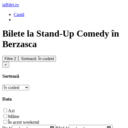
iaBilet.ro
Caută
Bilete la Stand-Up Comedy în
Berzasca
Filtre
2
Sortează: În curând
×
Sortează
Data
Azi
Mâine
În acest weekend
De la
Până la