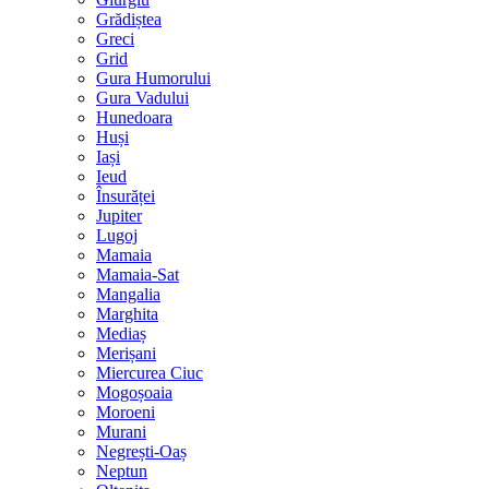
Grădiștea
Greci
Grid
Gura Humorului
Gura Vadului
Hunedoara
Huși
Iași
Ieud
Însurăței
Jupiter
Lugoj
Mamaia
Mamaia-Sat
Mangalia
Marghita
Mediaș
Merișani
Miercurea Ciuc
Mogoșoaia
Moroeni
Murani
Negrești-Oaș
Neptun