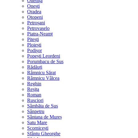
Oltenița
Onești
Oradea
Otopeni
Petroșani
Petrovaselo
Piatra-Neamț
Pitești
Ploiești
Podișor
Popești Leordeni
Porumbacu de Sus
Rădăuți
Râmnicu Sărat
Râmnicu Vâlcea
Reghin
Reșița
Roman
Rusciori
Sâmbăta de Sus
Sânpetru
Sântana de Mureș
Satu Mare
Scornicești
Sfântu Gheorghe