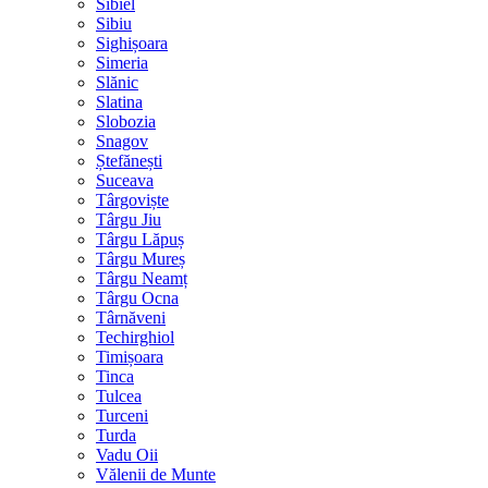
Sibiel
Sibiu
Sighișoara
Simeria
Slănic
Slatina
Slobozia
Snagov
Ștefănești
Suceava
Târgoviște
Târgu Jiu
Târgu Lăpuș
Târgu Mureș
Târgu Neamț
Târgu Ocna
Târnăveni
Techirghiol
Timișoara
Tinca
Tulcea
Turceni
Turda
Vadu Oii
Vălenii de Munte