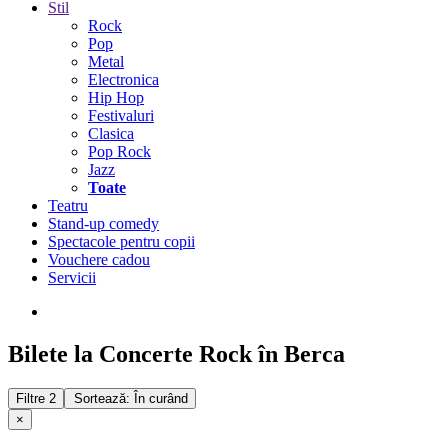
Stil
Rock
Pop
Metal
Electronica
Hip Hop
Festivaluri
Clasica
Pop Rock
Jazz
Toate
Teatru
Stand-up comedy
Spectacole pentru copii
Vouchere cadou
Servicii
Bilete la Concerte Rock în Berca
Filtre
2
Sortează: În curând
×