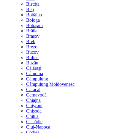
Bistrița
Blaj
Bobâlna
Bologa
Botoșani
Brăila
Brașov
Breb
Brezoi
Bucov
Buftea
Buzău
Călărași
Câmpina
Câmpulung
Câmpulung Moldovenesc
Caracal
Cernavodă
Chiajna
Chișcani
Chișoda
Chitila
Cisnădie
Cluj-Napoca
Codlea