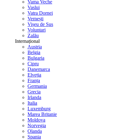
Vama Veche
Vaslui
Vatra Dornei
Vernești
Vișeu de Sus
Voluntari
Zalău
Internațional
Austria
Belgia
Bulgaria
Cipru
Danemarca
Elveția
Franța
Germania
Grecia
Irlanda
Italia
Luxemburg
Marea Britanie
Moldova
Norvegia
Olanda
Spania