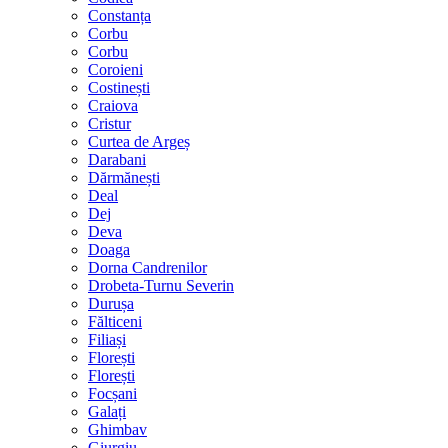
Constanța
Corbu
Corbu
Coroieni
Costinești
Craiova
Cristur
Curtea de Argeș
Darabani
Dărmănești
Deal
Dej
Deva
Doaga
Dorna Candrenilor
Drobeta-Turnu Severin
Durușa
Fălticeni
Filiași
Florești
Florești
Focșani
Galați
Ghimbav
Giurgiu