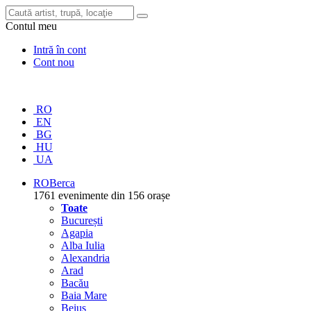
Contul meu
Intră în cont
Cont nou
RO
EN
BG
HU
UA
RO
Berca
1761 evenimente din 156 orașe
Toate
București
Agapia
Alba Iulia
Alexandria
Arad
Bacău
Baia Mare
Beiuș