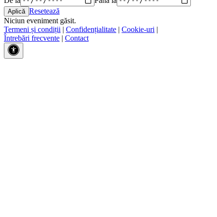
Resetează
Niciun eveniment găsit.
Termeni și condiții
|
Confidențialitate
|
Cookie-uri
|
Întrebări frecvente
|
Contact