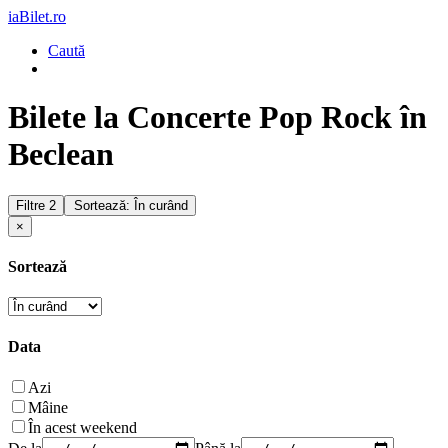
iaBilet.ro
Caută
Bilete la Concerte Pop Rock în
Beclean
Filtre
2
Sortează: În curând
×
Sortează
Data
Azi
Mâine
În acest weekend
De la
Până la