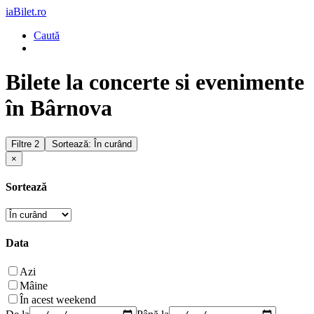
iaBilet.ro
Caută
Bilete la concerte si evenimente
în Bârnova
Filtre
2
Sortează: În curând
×
Sortează
Data
Azi
Mâine
În acest weekend
De la
Până la