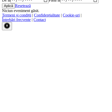
Resetează
Niciun eveniment găsit.
Termeni și condiții
|
Confidențialitate
|
Cookie-uri
|
Întrebări frecvente
|
Contact