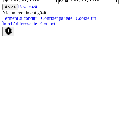
Resetează
Niciun eveniment găsit.
Termeni și condiții
|
Confidențialitate
|
Cookie-uri
|
Întrebări frecvente
|
Contact