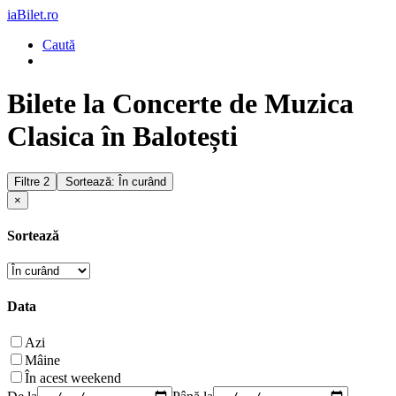
iaBilet.ro
Caută
Bilete la Concerte de Muzica
Clasica în Balotești
Filtre
2
Sortează: În curând
×
Sortează
Data
Azi
Mâine
În acest weekend
De la
Până la