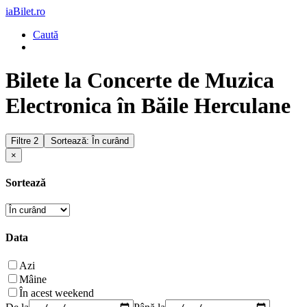
iaBilet.ro
Caută
Bilete la Concerte de Muzica
Electronica în Băile Herculane
Filtre
2
Sortează: În curând
×
Sortează
Data
Azi
Mâine
În acest weekend
De la
Până la