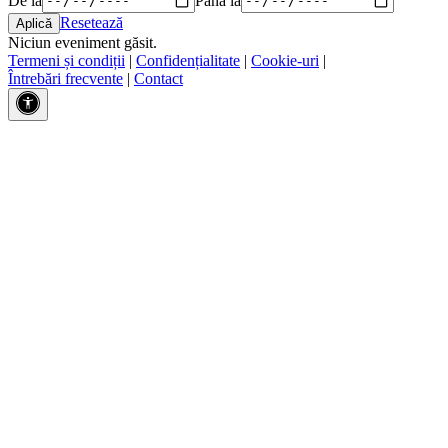
Resetează
Niciun eveniment găsit.
Termeni și condiții
|
Confidențialitate
|
Cookie-uri
|
Întrebări frecvente
|
Contact