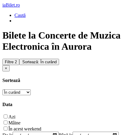
iaBilet.ro
Caută
Bilete la Concerte de Muzica
Electronica în Aurora
Filtre
2
Sortează: În curând
×
Sortează
Data
Azi
Mâine
În acest weekend
De la
Până la