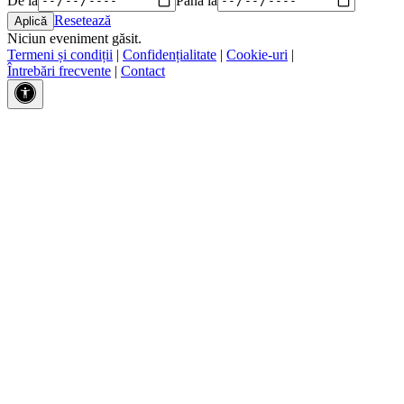
Resetează
Niciun eveniment găsit.
Termeni și condiții
|
Confidențialitate
|
Cookie-uri
|
Întrebări frecvente
|
Contact