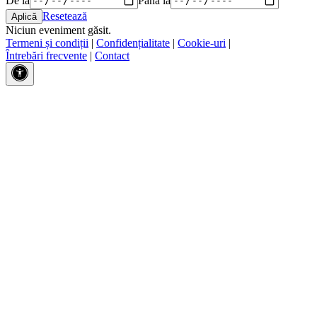
Resetează
Niciun eveniment găsit.
Termeni și condiții
|
Confidențialitate
|
Cookie-uri
|
Întrebări frecvente
|
Contact