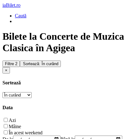
iaBilet.ro
Caută
Bilete la Concerte de Muzica
Clasica în Agigea
Filtre
2
Sortează: În curând
×
Sortează
Data
Azi
Mâine
În acest weekend
De la
Până la