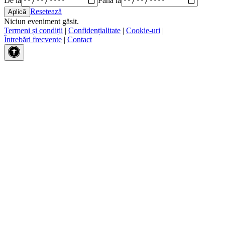
Resetează
Niciun eveniment găsit.
Termeni și condiții
|
Confidențialitate
|
Cookie-uri
|
Întrebări frecvente
|
Contact