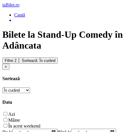
iaBilet.ro
Caută
Bilete la Stand-Up Comedy în
Adâncata
Filtre
2
Sortează: În curând
×
Sortează
Data
Azi
Mâine
În acest weekend
De la
Până la