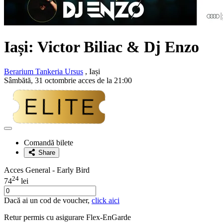
Iași:
Victor Biliac & Dj Enzo
Berarium Tankeria Ursus
, Iași
Sâmbătă, 31 octombrie acces de la 21:00
Adaugă
la
Comandă bilete
favorite
Share
Acces General - Early Bird
24
74
lei
Dacă ai un cod de voucher,
click aici
Retur permis cu asigurare
Flex-EnGarde