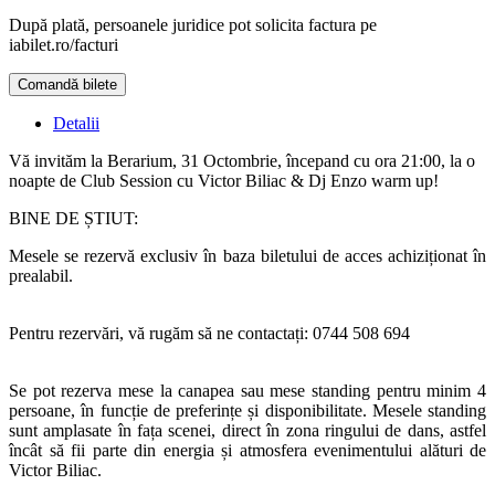
După plată, persoanele juridice pot solicita factura pe
iabilet.ro/facturi
Comandă bilete
Doar o mică verificare
Detalii
Vă invităm la Berarium, 31 Octombrie, începand cu ora 21:00, la o
noapte de Club Session cu Victor Biliac & Dj Enzo warm up!
BINE DE ȘTIUT:
Mesele se rezervă exclusiv în baza biletului de acces achiziționat în
prealabil.
Pentru rezervări, vă rugăm să ne contactați: 0744 508 694
Se pot rezerva mese la canapea sau mese standing pentru minim 4
persoane, în funcție de preferințe și disponibilitate. Mesele standing
sunt amplasate în fața scenei, direct în zona ringului de dans, astfel
încât să fii parte din energia și atmosfera evenimentului alături de
Victor Biliac.