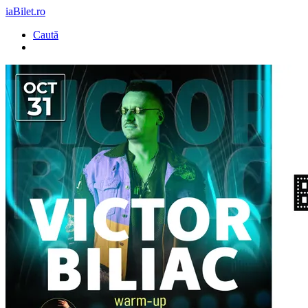
iaBilet.ro
Caută