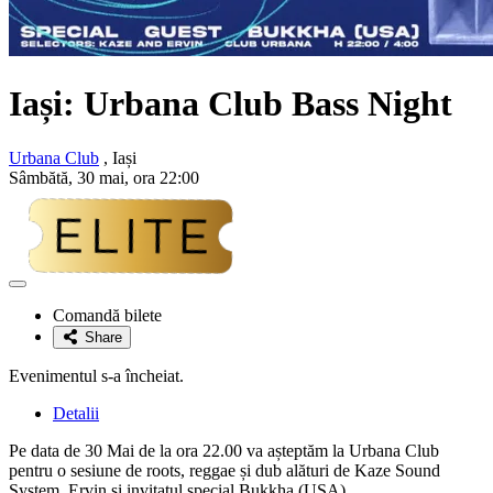
Iași: Urbana Club Bass Night
Urbana Club
, Iași
Sâmbătă, 30 mai, ora 22:00
Adaugă
la
Comandă bilete
favorite
Share
Evenimentul s-a încheiat.
Detalii
Pe data de 30 Mai de la ora 22.00 va așteptăm la Urbana Club
pentru o sesiune de roots, reggae și dub alături de Kaze Sound
System, Ervin și invitatul special Bukkha (USA).