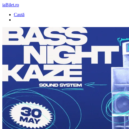
iaBilet.ro
Caută