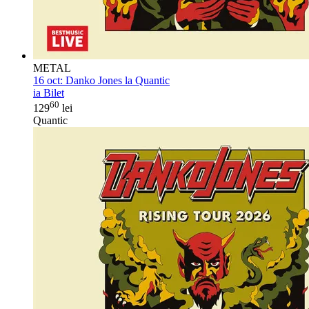
METAL
16 oct:
Danko Jones la Quantic
ia Bilet
60
129
lei
Quantic