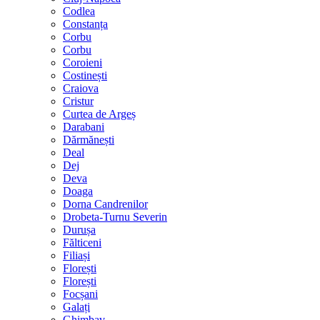
Codlea
Constanța
Corbu
Corbu
Coroieni
Costinești
Craiova
Cristur
Curtea de Argeș
Darabani
Dărmănești
Deal
Dej
Deva
Doaga
Dorna Candrenilor
Drobeta-Turnu Severin
Durușa
Fălticeni
Filiași
Florești
Florești
Focșani
Galați
Ghimbav