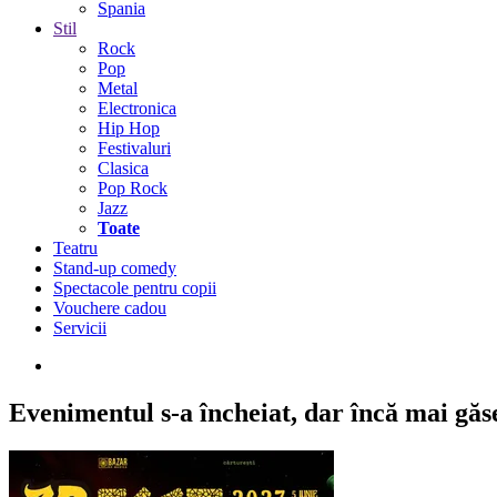
Spania
Stil
Rock
Pop
Metal
Electronica
Hip Hop
Festivaluri
Clasica
Pop Rock
Jazz
Toate
Teatru
Stand-up comedy
Spectacole pentru copii
Vouchere cadou
Servicii
Evenimentul s-a încheiat,
dar încă mai găseș