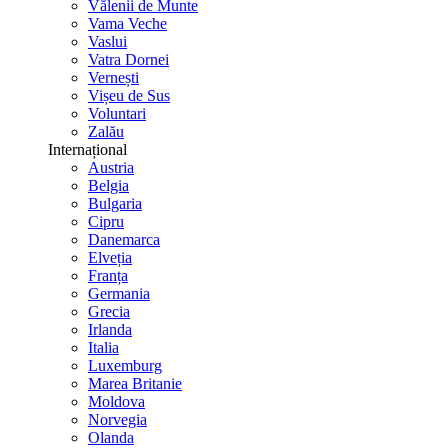
Vălenii de Munte
Vama Veche
Vaslui
Vatra Dornei
Vernești
Vișeu de Sus
Voluntari
Zalău
Internațional
Austria
Belgia
Bulgaria
Cipru
Danemarca
Elveția
Franța
Germania
Grecia
Irlanda
Italia
Luxemburg
Marea Britanie
Moldova
Norvegia
Olanda