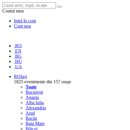
Contul meu
Intră în cont
Cont nou
RO
EN
BG
HU
UA
RO
Iași
1825 evenimente din 157 orașe
Toate
București
Agapia
Alba Iulia
Alexandria
Arad
Bacău
Baia Mare
Băicoi