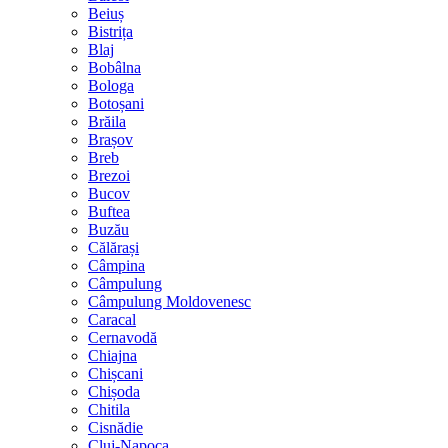
Beiuș
Bistrița
Blaj
Bobâlna
Bologa
Botoșani
Brăila
Brașov
Breb
Brezoi
Bucov
Buftea
Buzău
Călărași
Câmpina
Câmpulung
Câmpulung Moldovenesc
Caracal
Cernavodă
Chiajna
Chișcani
Chișoda
Chitila
Cisnădie
Cluj-Napoca