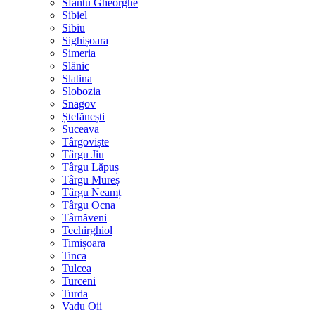
Sfântu Gheorghe
Sibiel
Sibiu
Sighișoara
Simeria
Slănic
Slatina
Slobozia
Snagov
Ștefănești
Suceava
Târgoviște
Târgu Jiu
Târgu Lăpuș
Târgu Mureș
Târgu Neamț
Târgu Ocna
Târnăveni
Techirghiol
Timișoara
Tinca
Tulcea
Turceni
Turda
Vadu Oii