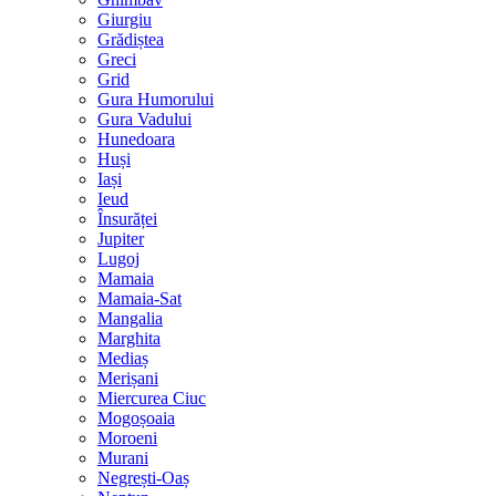
Giurgiu
Grădiștea
Greci
Grid
Gura Humorului
Gura Vadului
Hunedoara
Huși
Iași
Ieud
Însurăței
Jupiter
Lugoj
Mamaia
Mamaia-Sat
Mangalia
Marghita
Mediaș
Merișani
Miercurea Ciuc
Mogoșoaia
Moroeni
Murani
Negrești-Oaș