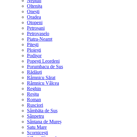
Neptun
Oltenița
Onești
Oradea
Otopeni
Petroșani
Petrovaselo
Piatra-Neamț
Pitești
Ploiești
Podișor
Popești Leordeni
Porumbacu de Sus
Rădăuți
Râmnicu Sărat
Râmnicu Vâlcea
Reghin
Reșița
Roman
Rusciori
Sâmbăta de Sus
Sânpetru
Sântana de Mureș
Satu Mare
Scornicești