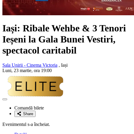
Iași: Ribale Wehbe & 3 Tenori
Ieșeni la Gala Bunei Vestiri,
spectacol caritabil
Sala Unirii - Cinema Victoria
, Iași
Luni, 23 martie, ora 19:00
Adaugă
la
Comandă bilete
favorite
Share
Evenimentul s-a încheiat.