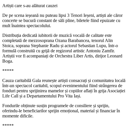
Artiști care s-au alăturat cauzei
De pe scena ieșeană nu puteau lipsi 3 Tenori Ieșeni, artiști ale căror
concerte se bucură constant de săli pline, biletele fiind epuizate cu
mult înaintea spectacolului.
Distribuția dedicată iubitorii de muzică vocală de calitate este
completată de mezzosoprana Ozana Barabancea, tenorul Alin
Stoica, soprana Stephanie Radu și actorul Sebastian Lupu, într-o
formulă construită cu grijă de regizorul artistic Antoniu Zamfir.
Artiștii vor fi acompaniați de Orchestra Liber Artis, dirijor Leonard
Boga.
*****
Cauza caritabilă Gala reunește artiști consacrați și comunitatea locală
într-un spectacol caritabil, scopul evenimentului fiind strângerea de
fonduri pentru sprijinirea mamelor și copiilor aflați în grija Asociației
Life Call și a Departamentului Pro Vita Iași.
Fondurile obținute susțin programele de consiliere și sprijin,
oferindu-le beneficiarilor sprijin emoțional, material și financiar în
momente dificile.
*****