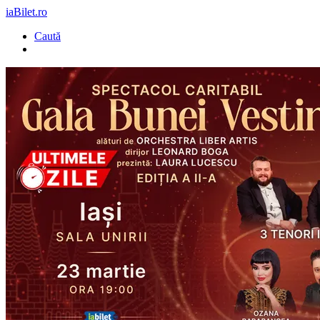
iaBilet.ro
Caută