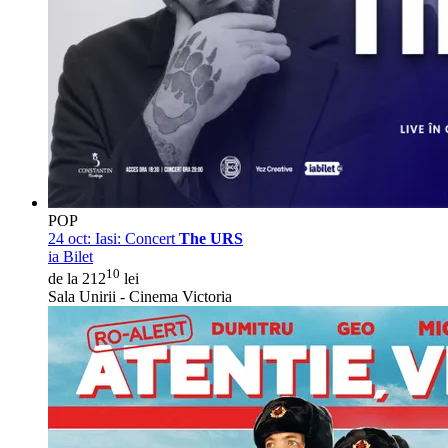
POP
24 oct:
Iasi: Concert
The URS
ia Bilet
10
de la 212
lei
Sala Unirii - Cinema Victoria