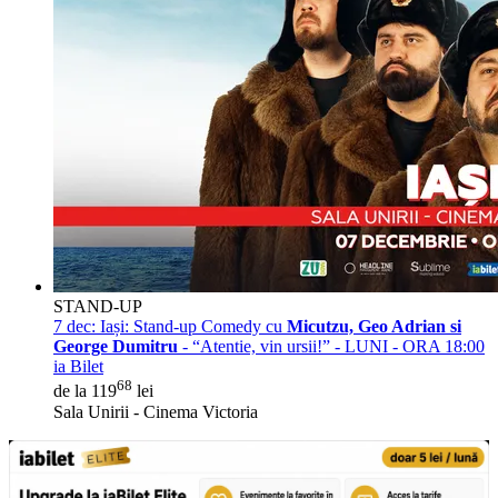
STAND-UP
7 dec:
Iași: Stand-up Comedy cu
Micutzu, Geo Adrian si
George Dumitru
- “Atentie, vin ursii!” - LUNI - ORA 18:00
ia Bilet
68
de la 119
lei
Sala Unirii - Cinema Victoria