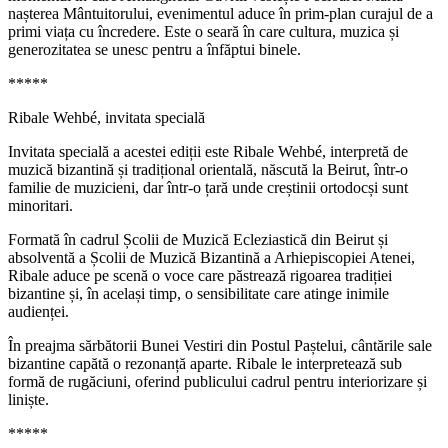
nașterea Mântuitorului, evenimentul aduce în prim-plan curajul de a
primi viața cu încredere. Este o seară în care cultura, muzica și
generozitatea se unesc pentru a înfăptui binele.
*****
Ribale Wehbé, invitata specială
Invitata specială a acestei ediții este Ribale Wehbé, interpretă de
muzică bizantină și tradițional orientală, născută la Beirut, într-o
familie de muzicieni, dar într-o țară unde creștinii ortodocși sunt
minoritari.
Formată în cadrul Școlii de Muzică Ecleziastică din Beirut și
absolventă a Școlii de Muzică Bizantină a Arhiepiscopiei Atenei,
Ribale aduce pe scenă o voce care păstrează rigoarea tradiției
bizantine și, în același timp, o sensibilitate care atinge inimile
audienței.
În preajma sărbătorii Bunei Vestiri din Postul Paștelui, cântările sale
bizantine capătă o rezonanță aparte. Ribale le interpretează sub
formă de rugăciuni, oferind publicului cadrul pentru interiorizare și
liniște.
*****