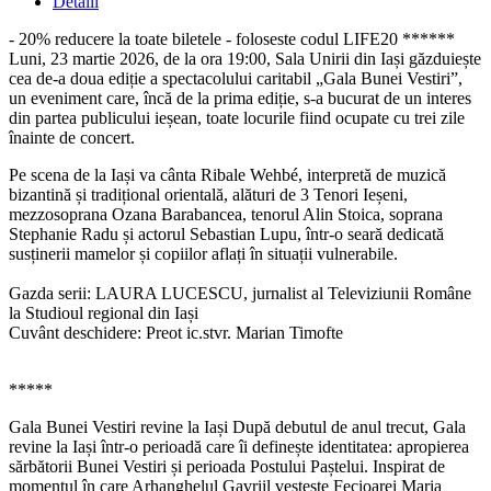
Detalii
- 20% reducere la toate biletele - foloseste codul LIFE20 ******
Luni, 23 martie 2026, de la ora 19:00, Sala Unirii din Iași găzduiește
cea de-a doua ediție a spectacolului caritabil „Gala Bunei Vestiri”,
un eveniment care, încă de la prima ediție, s-a bucurat de un interes
din partea publicului ieșean, toate locurile fiind ocupate cu trei zile
înainte de concert.
Pe scena de la Iași va cânta Ribale Wehbé, interpretă de muzică
bizantină și tradițional orientală, alături de 3 Tenori Ieșeni,
mezzosoprana Ozana Barabancea, tenorul Alin Stoica, soprana
Stephanie Radu și actorul Sebastian Lupu, într-o seară dedicată
susținerii mamelor și copiilor aflați în situații vulnerabile.
Gazda serii: LAURA LUCESCU, jurnalist al Televiziunii Române
la Studioul regional din Iași
Cuvânt deschidere: Preot ic.stvr. Marian Timofte
*****
Gala Bunei Vestiri revine la Iași După debutul de anul trecut, Gala
revine la Iași într-o perioadă care îi definește identitatea: apropierea
sărbătorii Bunei Vestiri și perioada Postului Paștelui. Inspirat de
momentul în care Arhanghelul Gavriil vestește Fecioarei Maria