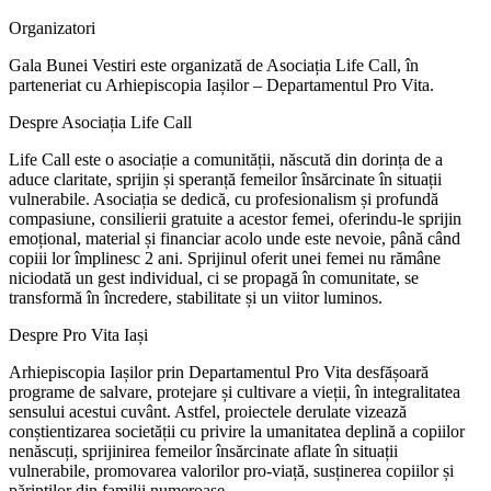
Organizatori
Gala Bunei Vestiri este organizată de Asociația Life Call, în
parteneriat cu Arhiepiscopia Iașilor – Departamentul Pro Vita.
Despre Asociația Life Call
Life Call este o asociație a comunității, născută din dorința de a
aduce claritate, sprijin și speranță femeilor însărcinate în situații
vulnerabile. Asociația se dedică, cu profesionalism și profundă
compasiune, consilierii gratuite a acestor femei, oferindu-le sprijin
emoțional, material și financiar acolo unde este nevoie, până când
copiii lor împlinesc 2 ani. Sprijinul oferit unei femei nu rămâne
niciodată un gest individual, ci se propagă în comunitate, se
transformă în încredere, stabilitate și un viitor luminos.
Despre Pro Vita Iași
Arhiepiscopia Iașilor prin Departamentul Pro Vita desfășoară
programe de salvare, protejare și cultivare a vieții, în integralitatea
sensului acestui cuvânt. Astfel, proiectele derulate vizează
conștientizarea societății cu privire la umanitatea deplină a copiilor
nenăscuți, sprijinirea femeilor însărcinate aflate în situații
vulnerabile, promovarea valorilor pro-viață, susținerea copiilor și
părinților din familii numeroase.