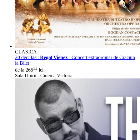
CLASICA
20 dec:
Iasi:
Regal Vienez
- Concert extraordinar de Craciun
ia Bilet
13
de la 265
lei
Sala Unirii - Cinema Victoria