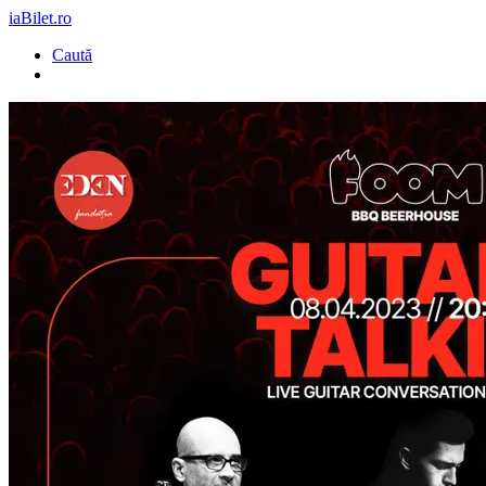
iaBilet.ro
Caută