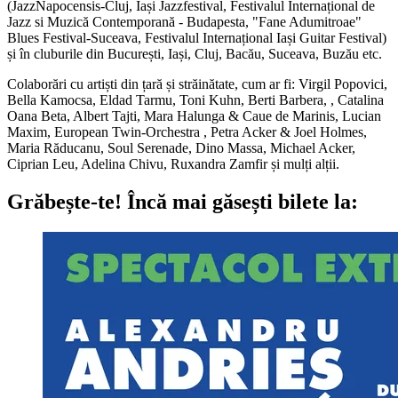
(JazzNapocensis-Cluj, Iași Jazzfestival, Festivalul Internațional de
Jazz si Muzică Contemporană - Budapesta, "Fane Adumitroae"
Blues Festival-Suceava, Festivalul Internațional Iași Guitar Festival)
și în cluburile din București, Iași, Cluj, Bacău, Suceava, Buzău etc.
Colaborări cu artiști din țară și străinătate, cum ar fi: Virgil Popovici,
Bella Kamocsa, Eldad Tarmu, Toni Kuhn, Berti Barbera, , Catalina
Oana Beta, Albert Tajti, Mara Halunga & Caue de Marinis, Lucian
Maxim, European Twin-Orchestra , Petra Acker & Joel Holmes,
Maria Răducanu, Soul Serenade, Dino Massa, Michael Acker,
Ciprian Leu, Adelina Chivu, Ruxandra Zamfir și mulți alții.
Grăbește-te!
Încă mai găsești bilete la: