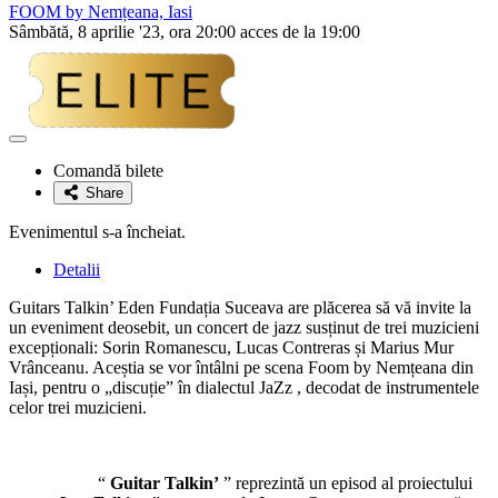
FOOM by Nemțeana, Iasi
Sâmbătă, 8 aprilie '23, ora 20:00 acces de la 19:00
Adaugă
la
Comandă bilete
favorite
Share
Evenimentul s-a încheiat.
Detalii
Guitars Talkin’ Eden Fundația Suceava are plăcerea să vă invite la
un eveniment deosebit, un concert de jazz susținut de trei muzicieni
excepționali: Sorin Romanescu, Lucas Contreras și Marius Mur
Vrânceanu. Aceștia se vor întâlni pe scena Foom by Nemțeana din
Iași, pentru o „discuție” în dialectul JaZz , decodat de instrumentele
celor trei muzicieni.
“
Guitar Talkin’
” reprezintă un episod al proiectului