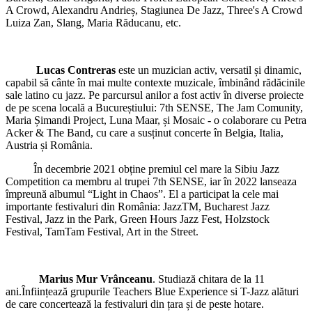
A Crowd, Alexandru Andrieș, Stagiunea De Jazz, Three's A Crowd
Luiza Zan, Slang, Maria Răducanu, etc.
Lucas Contreras
este un muzician activ, versatil și dinamic,
capabil să cânte în mai multe contexte muzicale, îmbinând rădăcinile
sale latino cu jazz. Pe parcursul anilor a fost activ în diverse proiecte
de pe scena locală a Bucureștiului: 7th SENSE, The Jam Comunity,
Maria Șimandi Project, Luna Maar, și Mosaic - o colaborare cu Petra
Acker & The Band, cu care a susținut concerte în Belgia, Italia,
Austria și România.
În decembrie 2021 obține premiul cel mare la Sibiu Jazz
Competition ca membru al trupei 7th SENSE, iar în 2022 lanseaza
împreună albumul “Light in Chaos”. El a participat la cele mai
importante festivaluri din România: JazzTM, Bucharest Jazz
Festival, Jazz in the Park, Green Hours Jazz Fest, Holzstock
Festival, TamTam Festival, Art in the Street.
Marius Mur Vrânceanu
. Studiază chitara de la 11
ani.Înființează grupurile Teachers Blue Experience si T-Jazz alături
de care concertează la festivaluri din țara și de peste hotare.