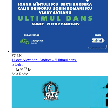
FOLK
11 oct:
Alexandru Andries - "Ultimul dans"
ia Bilet
45
de la 95
lei
Sala Radio