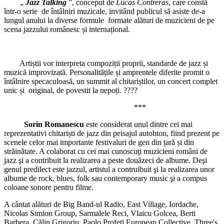
„
Jazz Talking
”, conceput de
Lucas Contreras
, care constă
într-o serie de întâlniri muzicale, invitând publicul să asiste de-a
lungul anului la diverse formule formate alături de muzicieni de pe
scena jazzului românesc și internațional.
Artiștii vor interpreta compoziții proprii, standarde de jazz și
muzică improvizată. Personalitățile și amprentele diferite promit o
întâlnire specaculoasă, un summit al chitariștilor, un concert complet
unic și original, de povestit la nepoți. ????
***
Sorin Romanescu
este considerat unul dintre cei mai
reprezentativi chitariști de jazz din peisajul autohton, fiind prezent pe
scenele celor mai importante festivaluri de gen din țară și din
străinătate. A colaborat cu cei mai cunoscuţi muzicieni români de
jazz şi a contribuit la realizarea a peste douăzeci de albume. Deşi
genul predilect este jazzul, artistul a contruibuit şi la realizarea unor
albume de rock, blues, folk sau contemporary music şi a compus
coloane sonore pentru filme.
A cântat alături de Big Band-ul Radio, East Village, Iordache,
Nicolas Simion Group, Sarmalele Reci, Vlaicu Golcea, Berti
Barbera, Călin Grigoriu, Paolo Profeti European Collective, Three's