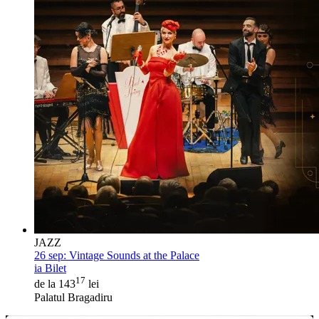
JAZZ
26 sep:
Vintage Sounds at the Palace
ia Bilet
17
de la 143
lei
Palatul Bragadiru