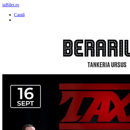
iaBilet.ro
Caută