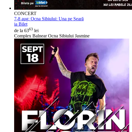
CONCERT
7-8 aug:
Ocna Sibiului: Una pe Seară
ia Bilet
63
de la 63
lei
Complex Balnear Ocna Sibiului Jasmine