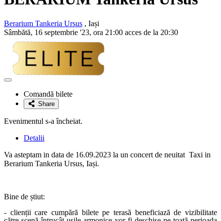
Berarium Tankeria Ursus
, Iași
Sâmbătă, 16 septembrie '23, ora 21:00 acces de la 20:30
Adaugă
la
Comandă bilete
favorite
Share
Evenimentul s-a încheiat.
Detalii
Va asteptam in data de 16.09.2023 la un concert de neuitat Taxi in
Berarium Tankeria Ursus, Iași.
Bine de știut:
- clienții care cumpără bilete pe terasă beneficiază de vizibilitate
către scenă întrucât ușile armonice vor fi deschise pe toată perioada