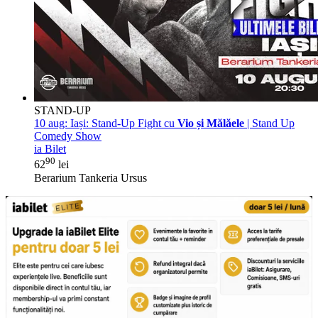
STAND-UP
10 aug:
Iași: Stand-Up Fight cu
Vio și Mălăele
| Stand Up
Comedy Show
ia Bilet
90
62
lei
Berarium Tankeria Ursus