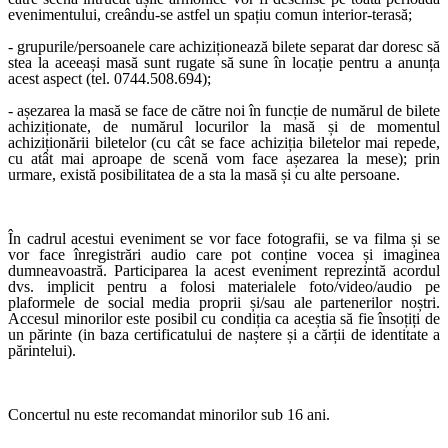
evenimentului, creându-se astfel un spațiu comun interior-teras
ă
;
- grupurile/persoanele care achiziționează bilete separat dar doresc să
stea la aceeași masă sunt rugate să sune în locație pentru a anunța
acest aspect (tel. 0744.508.694);
- așezarea la masă se face de către noi în funcție de nu
mărul de bilete
achiziționate, de numărul locurilor la masă și de
momentul
achiziționării biletelor (cu cât se face achiziția biletelor mai repede,
cu atât mai aproape de scenă vom face așezarea la mese); prin
urmare, există posibilitatea de a sta la masă și cu alte persoane.
În cadrul acestui eveniment se vor face fotografii, se va filma și se
vor face înregistrări audio care pot conține vocea și imaginea
dumneavoastră. Participarea la acest eveniment reprezintă acordul
dvs. implicit pentru a folosi materialele foto/video/audio pe
plaformele de social media proprii și/sau ale partenerilor noștri.
Accesul minorilor este posibil cu condiția ca aceștia să fie însoțiți de
un părinte (in baza certificatului de naștere și a cărții de identitate a
părintelui).
Concertul nu este recomandat minorilor sub 16 ani.