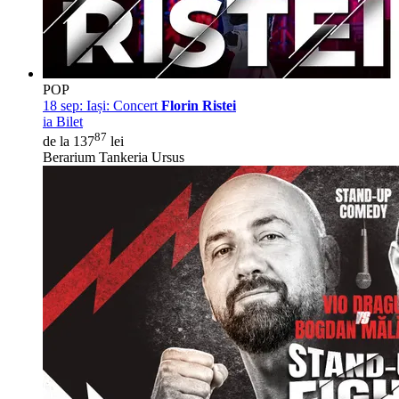
POP
18 sep:
Iași: Concert
Florin Ristei
ia Bilet
87
de la 137
lei
Berarium Tankeria Ursus