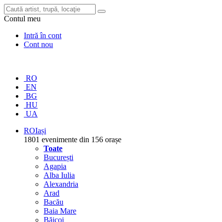
Contul meu
Intră în cont
Cont nou
RO
EN
BG
HU
UA
RO
Iași
1801 evenimente din 156 orașe
Toate
București
Agapia
Alba Iulia
Alexandria
Arad
Bacău
Baia Mare
Băicoi