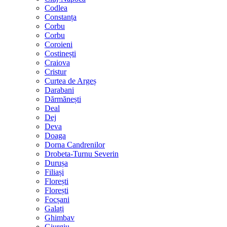
Codlea
Constanța
Corbu
Corbu
Coroieni
Costinești
Craiova
Cristur
Curtea de Argeș
Darabani
Dărmănești
Deal
Dej
Deva
Doaga
Dorna Candrenilor
Drobeta-Turnu Severin
Durușa
Filiași
Florești
Florești
Focșani
Galați
Ghimbav
Giurgiu