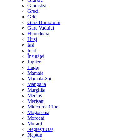
Grădiștea
Greci
Grid
Gura Humorului
Gura Vadului
Hunedoara
Huși
Iași
Ieud
Însurăței
Jupiter
Lugoj
Mamaia
Mamaia-Sat
Mangalia
Marghita
Mediaș
Merișani
Miercurea Ciuc
Mogoșoaia
Moroeni
Murani
Negrești-Oaș
Neptun