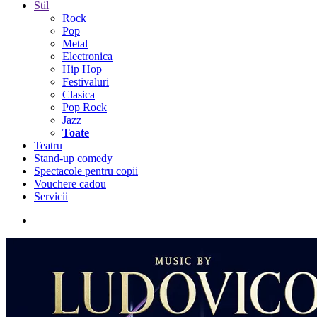
Stil
Rock
Pop
Metal
Electronica
Hip Hop
Festivaluri
Clasica
Pop Rock
Jazz
Toate
Teatru
Stand-up comedy
Spectacole pentru copii
Vouchere cadou
Servicii