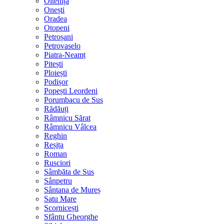
Oltenița
Onești
Oradea
Otopeni
Petroșani
Petrovaselo
Piatra-Neamț
Pitești
Ploiești
Podișor
Popești Leordeni
Porumbacu de Sus
Rădăuți
Râmnicu Sărat
Râmnicu Vâlcea
Reghin
Reșița
Roman
Rusciori
Sâmbăta de Sus
Sânpetru
Sântana de Mureș
Satu Mare
Scornicești
Sfântu Gheorghe