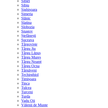
Sibiel
Sibiu
Sighișoara
Simeria
Slănic
Slatina
Slobozia
Snagov
Ștefănești
Suceava
Târgoviște
Târgu Jiu
Târgu Lăpuș
Târgu Mureș
Târgu Neamț
Târgu Ocna
Târnăveni
Techirghiol
Timișoara
Tinca
Tulcea
Turceni
Turda
Vadu Oii
Vălenii de Munte