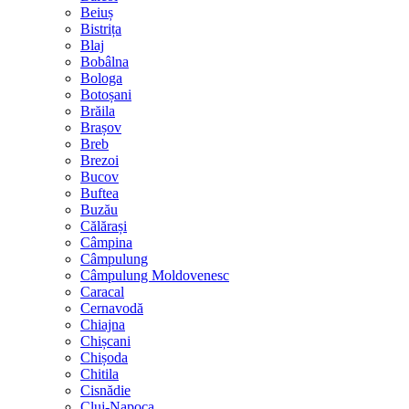
Beiuș
Bistrița
Blaj
Bobâlna
Bologa
Botoșani
Brăila
Brașov
Breb
Brezoi
Bucov
Buftea
Buzău
Călărași
Câmpina
Câmpulung
Câmpulung Moldovenesc
Caracal
Cernavodă
Chiajna
Chișcani
Chișoda
Chitila
Cisnădie
Cluj-Napoca