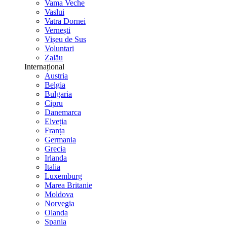
Vama Veche
Vaslui
Vatra Dornei
Vernești
Vișeu de Sus
Voluntari
Zalău
Internațional
Austria
Belgia
Bulgaria
Cipru
Danemarca
Elveția
Franța
Germania
Grecia
Irlanda
Italia
Luxemburg
Marea Britanie
Moldova
Norvegia
Olanda
Spania