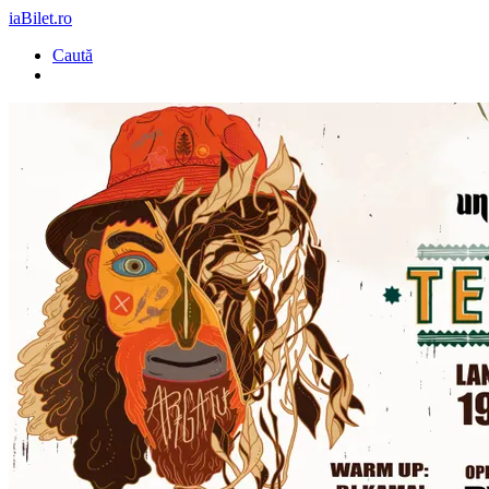
iaBilet.ro
Caută