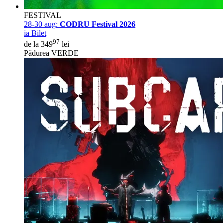
FESTIVAL
28-30 aug:
CODRU Festival 2026
ia Bilet
97
de la 349
lei
Pădurea VERDE