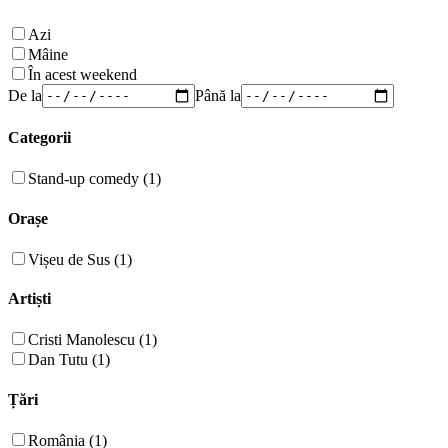
Azi
Mâine
În acest weekend
De la
Până la
Categorii
Stand-up comedy (1)
Orașe
Vișeu de Sus (1)
Artiști
Cristi Manolescu (1)
Dan Tutu (1)
Țări
România (1)