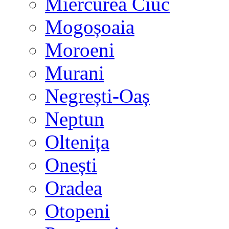
Miercurea Ciuc
Mogoșoaia
Moroeni
Murani
Negrești-Oaș
Neptun
Oltenița
Onești
Oradea
Otopeni