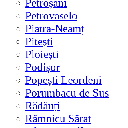
Petroșani
Petrovaselo
Piatra-Neamț
Pitești
Ploiești
Podișor
Popești Leordeni
Porumbacu de Sus
Rădăuți
Râmnicu Sărat