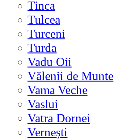
Tinca
Tulcea
Turceni
Turda
Vadu Oii
Vălenii de Munte
Vama Veche
Vaslui
Vatra Dornei
Vernești