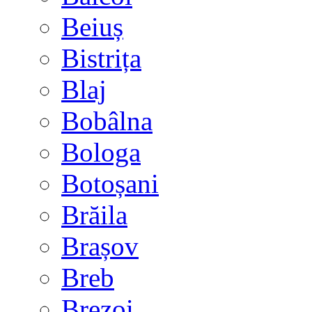
Beiuș
Bistrița
Blaj
Bobâlna
Bologa
Botoșani
Brăila
Brașov
Breb
Brezoi