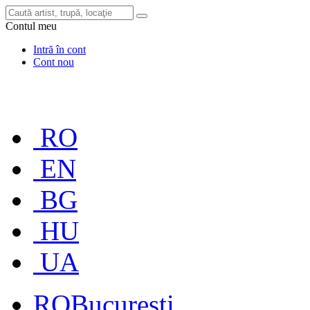
Contul meu
Intră în cont
Cont nou
RO
EN
BG
HU
UA
RO
București