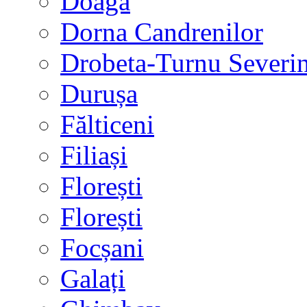
Doaga
Dorna Candrenilor
Drobeta-Turnu Severi
Durușa
Fălticeni
Filiași
Florești
Florești
Focșani
Galați