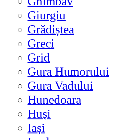
Ghimbav
Giurgiu
Grădiștea
Greci
Grid
Gura Humorului
Gura Vadului
Hunedoara
Huși
Iași