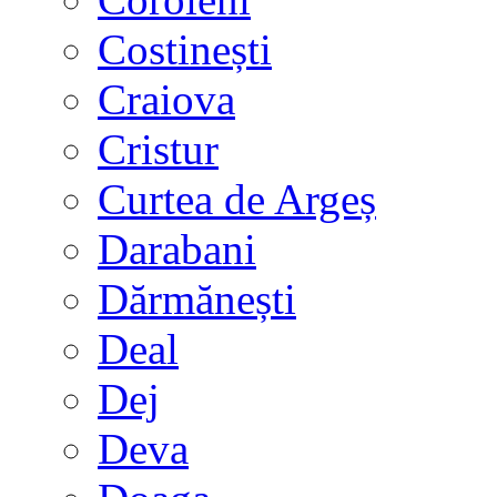
Costinești
Craiova
Cristur
Curtea de Argeș
Darabani
Dărmănești
Deal
Dej
Deva