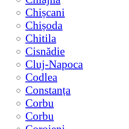
Chișcani
Chișoda
Chitila
Cisnădie
Cluj-Napoca
Codlea
Constanța
Corbu
Corbu
Coroieni