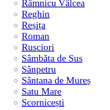
Râmnicu Vâlcea
Reghin
Reșița
Roman
Rusciori
Sâmbăta de Sus
Sânpetru
Sântana de Mureș
Satu Mare
Scornicești