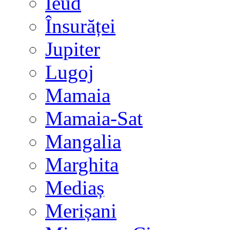
Ieud
Însurăței
Jupiter
Lugoj
Mamaia
Mamaia-Sat
Mangalia
Marghita
Mediaș
Merișani