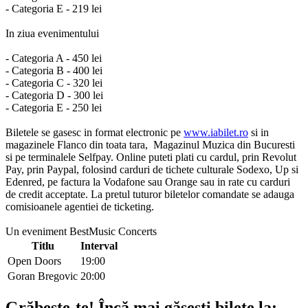
- Categoria E - 219 lei
In ziua evenimentului
- Categoria A - 450 lei
- Categoria B - 400 lei
- Categoria C - 320 lei
- Categoria D - 300 lei
- Categoria E - 250 lei
Biletele se gasesc in format electronic pe
www.iabilet.ro
si in
magazinele Flanco din toata tara, Magazinul Muzica din Bucuresti
si pe terminalele Selfpay. Online puteti plati cu cardul, prin Revolut
Pay, prin Paypal, folosind carduri de tichete culturale Sodexo, Up si
Edenred, pe factura la Vodafone sau Orange sau in rate cu carduri
de credit acceptate. La pretul tuturor biletelor comandate se adauga
comisioanele agentiei de ticketing.
Un eveniment BestMusic Concerts
Titlu
Interval
Open Doors
19:00
Goran Bregovic
20:00
Grăbește-te!
Încă mai găsești bilete la: