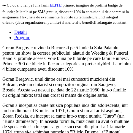
☀️ Cu doar 5 lei pe luna fanii
ELITE
primesc imagine de profil si badge de
founder, biletele si pe SMS gratuit, discount 10% la comisionul de operare si la
asigurarea Flex, lista de evenimente favorite cu reminder, refund integral
oricand (daca organizatorul permite) si multe alte beneficii adaugate constant.
Detalii
Program
Goran Bregovic revine la Bucuresti pe 5 iunie la Sala Palatului
pentru un show la cererea publicului, alaturi de Weeding & Funeral
Band si promite aceeasi voie buna pe hiturile pe care fanii le iubesc.
Primele 300 de bilete in fiecare categorie au pret earlybird. La minim
4 bilete cumparate aveti discount 10%.
Goran Bregovic, unul dintre cei mai cunoscuti muzicieni din
Balcani, este un chitarist si compozitor originar din Sarajevo,
Bosnia. Acesta s-a nascut pe data de 22 martie 1950, intr-o familie
cu origini mixte: tatal sau croat si mama de origine sarba.
Goran a inceput sa cante muzica populara inca din adolescenta, intr-
un bar din orasul Konjic. In 1971, Goran si un alt artist aspirant,
Zoran Redzia, au inceput sa cante intr-o trupa numita "Jutro" (n.r.
"Buna dimineata"). In aceasta formula, muzicianul a avut o multime
de spectacole si a inceput sa guste succesul din plin. La 1 ianuarie
1974, trupa si-a schimbat numele in "Bijelo Dugme" ("Butonul