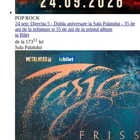
POP ROCK
24 sep:
Directia 5 - Dubla aniversare la Sala Palatului - 35 de
ani de la infiintare si 35 de ani de la primul album
ia Bilet
51
de la 173
lei
Sala Palatului