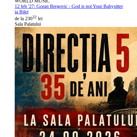
WORLD MUSIC
12 feb '27:
Goran Bregovic - God is not Your Babysitter
ia Bilet
32
de la 230
lei
Sala Palatului