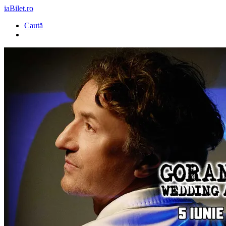
iaBilet.ro
Caută