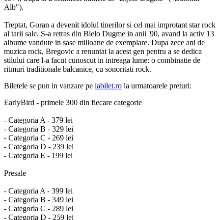
Alb").
Treptat, Goran a devenit idolul tinerilor si cel mai improtant star rock
al tarii sale. S-a retras din Bielo Dugme in anii '90, avand la activ 13
albume vandute in sase milioane de exemplare. Dupa zece ani de
muzica rock, Bregovic a renuntat la acest gen pentru a se dedica
stilului care l-a facut cunoscut in intreaga lume: o combinatie de
ritmuri traditionale balcanice, cu sonoritati rock.
Biletele se pun in vanzare pe
iabilet.ro
la urmatoarele preturi:
EarlyBird - primele 300 din fiecare categorie
- Categoria A - 379 lei
- Categoria B - 329 lei
- Categoria C - 269 lei
- Categoria D - 239 lei
- Categoria E - 199 lei
Presale
- Categoria A - 399 lei
- Categoria B - 349 lei
- Categoria C - 289 lei
- Categoria D - 259 lei