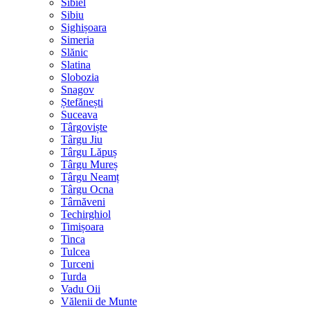
Sibiel
Sibiu
Sighișoara
Simeria
Slănic
Slatina
Slobozia
Snagov
Ștefănești
Suceava
Târgoviște
Târgu Jiu
Târgu Lăpuș
Târgu Mureș
Târgu Neamț
Târgu Ocna
Târnăveni
Techirghiol
Timișoara
Tinca
Tulcea
Turceni
Turda
Vadu Oii
Vălenii de Munte