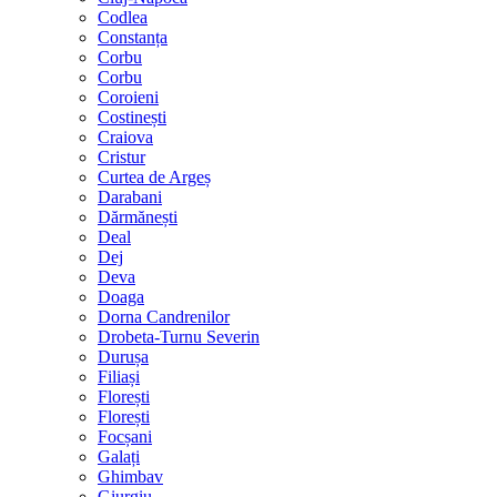
Codlea
Constanța
Corbu
Corbu
Coroieni
Costinești
Craiova
Cristur
Curtea de Argeș
Darabani
Dărmănești
Deal
Dej
Deva
Doaga
Dorna Candrenilor
Drobeta-Turnu Severin
Durușa
Filiași
Florești
Florești
Focșani
Galați
Ghimbav
Giurgiu