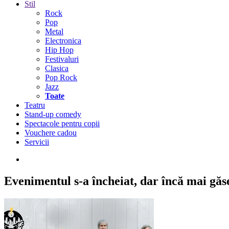
Stil
Rock
Pop
Metal
Electronica
Hip Hop
Festivaluri
Clasica
Pop Rock
Jazz
Toate
Teatru
Stand-up comedy
Spectacole pentru copii
Vouchere cadou
Servicii
Evenimentul s-a încheiat,
dar încă mai găseș