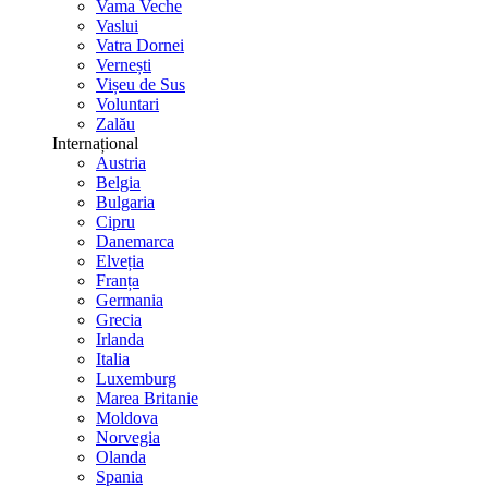
Vama Veche
Vaslui
Vatra Dornei
Vernești
Vișeu de Sus
Voluntari
Zalău
Internațional
Austria
Belgia
Bulgaria
Cipru
Danemarca
Elveția
Franța
Germania
Grecia
Irlanda
Italia
Luxemburg
Marea Britanie
Moldova
Norvegia
Olanda
Spania