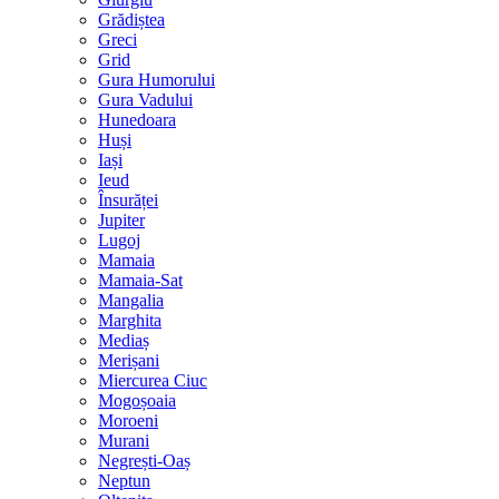
Grădiștea
Greci
Grid
Gura Humorului
Gura Vadului
Hunedoara
Huși
Iași
Ieud
Însurăței
Jupiter
Lugoj
Mamaia
Mamaia-Sat
Mangalia
Marghita
Mediaș
Merișani
Miercurea Ciuc
Mogoșoaia
Moroeni
Murani
Negrești-Oaș
Neptun