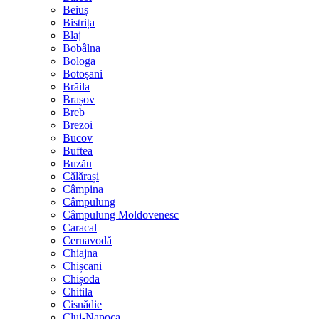
Beiuș
Bistrița
Blaj
Bobâlna
Bologa
Botoșani
Brăila
Brașov
Breb
Brezoi
Bucov
Buftea
Buzău
Călărași
Câmpina
Câmpulung
Câmpulung Moldovenesc
Caracal
Cernavodă
Chiajna
Chișcani
Chișoda
Chitila
Cisnădie
Cluj-Napoca