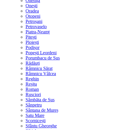
Oltenița
Onești
Oradea
Otopeni
Petroșani
Petrovaselo
Piatra-Neamț
Pitești
Ploiești
Podișor
Popești Leordeni
Porumbacu de Sus
Rădăuți
Râmnicu Sărat
Râmnicu Vâlcea
Reghin
Reșița
Roman
Rusciori
Sâmbăta de Sus
Sânpetru
Sântana de Mureș
Satu Mare
Scornicești
Sfântu Gheorghe