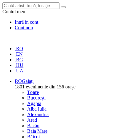
Contul meu
Intră în cont
Cont nou
RO
EN
BG
HU
UA
RO
Galați
1801 evenimente din 156 orașe
Toate
București
Agapia
Alba Iulia
Alexandria
Arad
Bacău
Baia Mare
Băicoi