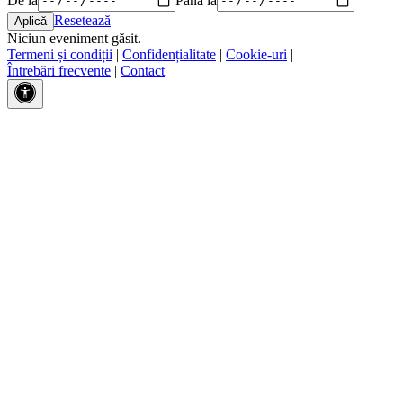
Resetează
Niciun eveniment găsit.
Termeni și condiții
|
Confidențialitate
|
Cookie-uri
|
Întrebări frecvente
|
Contact