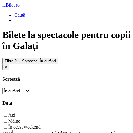
iaBilet.ro
Caută
Bilete la spectacole pentru copii
în Galați
Filtre
2
Sortează: În curând
×
Sortează
Data
Azi
Mâine
În acest weekend
De la
Până la