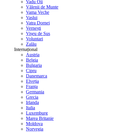
Vadu Oii
Vălenii de Munte
Vama Veche
Vaslui
Vatra Dornei
Vernești
Vișeu de Sus
Voluntari
Zalău
Internațional
Austria
Belgia
Bulgaria
Cipru
Danemarca
Elveția
Franța
Germania
Grecia
Irlanda
Italia
Luxemburg
Marea Britanie
Moldova
Norvegia