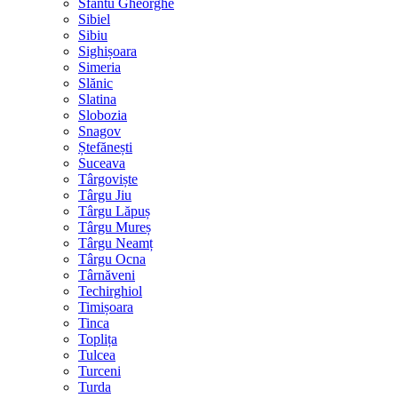
Sfântu Gheorghe
Sibiel
Sibiu
Sighișoara
Simeria
Slănic
Slatina
Slobozia
Snagov
Ștefănești
Suceava
Târgoviște
Târgu Jiu
Târgu Lăpuș
Târgu Mureș
Târgu Neamț
Târgu Ocna
Târnăveni
Techirghiol
Timișoara
Tinca
Toplița
Tulcea
Turceni
Turda