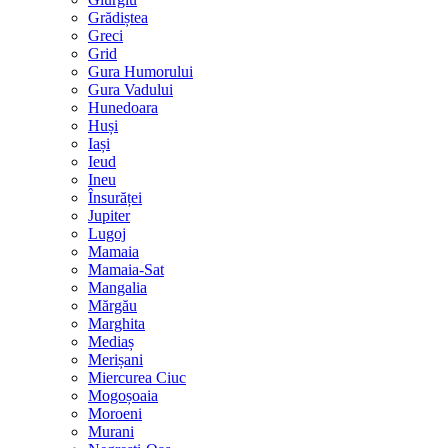
Grădiștea
Greci
Grid
Gura Humorului
Gura Vadului
Hunedoara
Huși
Iași
Ieud
Ineu
Însurăței
Jupiter
Lugoj
Mamaia
Mamaia-Sat
Mangalia
Mărgău
Marghita
Mediaș
Merișani
Miercurea Ciuc
Mogoșoaia
Moroeni
Murani