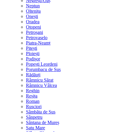
Negrești-Oaș
Neptun
Oltenița
Onești
Oradea
Otopeni
Petroșani
Petrovaselo
Piatra-Neamț
Pitești
Ploiești
Podișor
Popești Leordeni
Porumbacu de Sus
Rădăuți
Râmnicu Sărat
Râmnicu Vâlcea
Reghin
Reșița
Roman
Rusciori
Sâmbăta de Sus
Sânpetru
Sântana de Mureș
Satu Mare