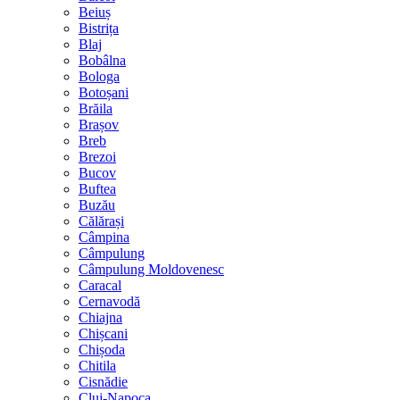
Beiuș
Bistrița
Blaj
Bobâlna
Bologa
Botoșani
Brăila
Brașov
Breb
Brezoi
Bucov
Buftea
Buzău
Călărași
Câmpina
Câmpulung
Câmpulung Moldovenesc
Caracal
Cernavodă
Chiajna
Chișcani
Chișoda
Chitila
Cisnădie
Cluj-Napoca