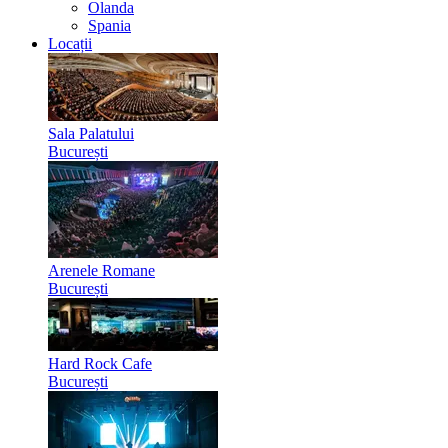
Olanda
Spania
Locații
Sala Palatului
București
Arenele Romane
București
Hard Rock Cafe
București