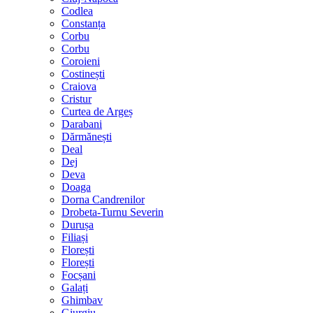
Codlea
Constanța
Corbu
Corbu
Coroieni
Costinești
Craiova
Cristur
Curtea de Argeș
Darabani
Dărmănești
Deal
Dej
Deva
Doaga
Dorna Candrenilor
Drobeta-Turnu Severin
Durușa
Filiași
Florești
Florești
Focșani
Galați
Ghimbav
Giurgiu