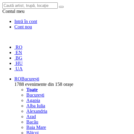
Contul meu
Intră în cont
Cont nou
RO
EN
BG
HU
UA
RO
București
1788 evenimente din 158 orașe
Toate
București
Agapia
Alba Iulia
Alexandria
Arad
Bacău
Baia Mare
Băicoi