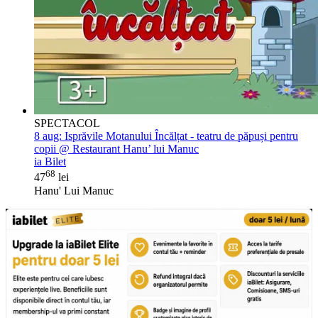
SPECTACOL
8 aug:
Isprăvile Motanului Încălțat - teatru de păpuși pentru
copii @ Restaurant Hanu’ lui Manuc
ia Bilet
68
47
lei
Hanu' Lui Manuc