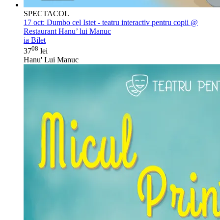
SPECTACOL
17 oct:
Dumbo cel Istet - teatru interactiv pentru copii @
Restaurant Hanu’ lui Manuc
ia Bilet
08
37
lei
Hanu' Lui Manuc