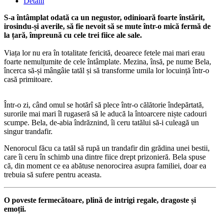
Detalii
S-a întâmplat odată ca un negustor, odinioară foarte înstărit,
irosindu-și averile, să fie nevoit să se mute într-o mică fermă de
la țară, împreună cu cele trei fiice ale sale.
Viața lor nu era în totalitate fericită, deoarece fetele mai mari erau
foarte nemulțumite de cele întâmplate. Mezina, însă, pe nume Bela,
încerca să-și mângâie tatăl și să transforme umila lor locuință într-o
casă primitoare.
Într-o zi, când omul se hotărî să plece într-o călătorie îndepărtată,
surorile mai mari îl rugaseră să le aducă la întoarcere niște cadouri
scumpe. Bela, de-abia îndrăznind, îi ceru tatălui să-i culeagă un
singur trandafir.
Nenorocul făcu ca tatăl să rupă un trandafir din grădina unei bestii,
care îi ceru în schimb una dintre fiice drept prizonieră. Bela spuse
că, din moment ce ea abătuse nenorocirea asupra familiei, doar ea
trebuia să sufere pentru aceasta.
O poveste fermecătoare, plină de intrigi regale, dragoste și
emoții.