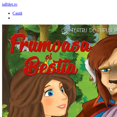
iaBilet.ro
Caută