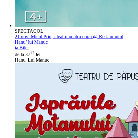
SPECTACOL
21 nov:
Micul Prinț - teatru pentru copii @ Restaurantul
Hanu’ lui Manuc
ia Bilet
12
de la 37
lei
Hanu' Lui Manuc