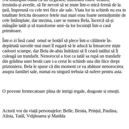
irosindu-și averile, să fie nevoit să se mute într-o mică fermă de la
țară, împreună cu cele trei fiice ale sale. Viata lor in schimb nu era in
totalitate fericita deoarece fetele mai mari erau foarte nemulțumite de
cele întâmplate, dar mezina, care se numea Bela, încercă să-și
mângâie tatăl și să transforme umi¬la lor locuință într-o casă
primitoare.
Într-o zi însă cand omul se hotărî să plece într-o călătorie în­
depărtată surorile mai mari îl rugară să le aducă la în­toarcere niște
cadouri scumpe, dar Bela de-abia în­drăz­ni să îi ceară tatălui să îi
culeagă un trandafir. Nenorocul a fost ca tatăl sa rupă un trandafir
din grădina unei bestii care i-a cerut în schimb una din fiice drept
prizioniera. Bela le spuse că din moment ce ea abă­tuse nenorocirea
asupra familiei sale, numai ea singură tre­buia să sufere pentru asta.
O poveste fermecatoare plina de intrigi regale, dragoste si emoții.
Actorii vor da viață personajelor: Belle, Bestia, Prințul, Paulina,
Alisia, Tatăl, Vrăjitoarea și Matilda