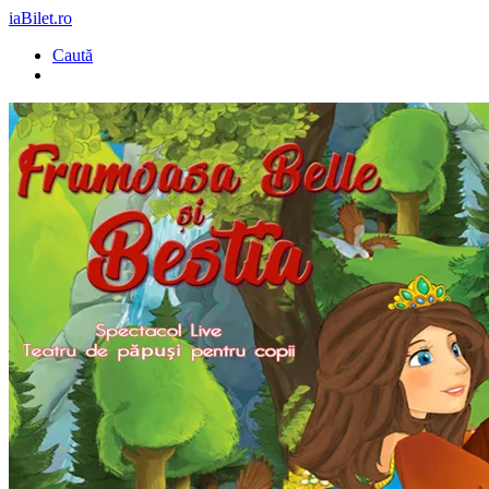
iaBilet.ro
Caută