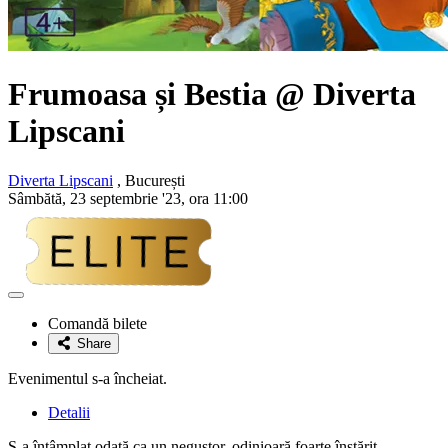
Frumoasa și Bestia
@ Diverta
Lipscani
Diverta Lipscani
, București
Sâmbătă, 23 septembrie '23, ora 11:00
Adaugă
la
Comandă bilete
favorite
Share
Evenimentul s-a încheiat.
Detalii
S-a întâmplat odată ca un negustor, odinioară foarte înstărit,