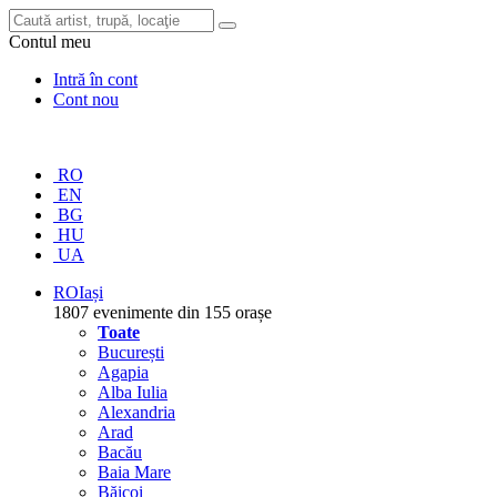
Contul meu
Intră în cont
Cont nou
RO
EN
BG
HU
UA
RO
Iași
1807 evenimente din 155 orașe
Toate
București
Agapia
Alba Iulia
Alexandria
Arad
Bacău
Baia Mare
Băicoi