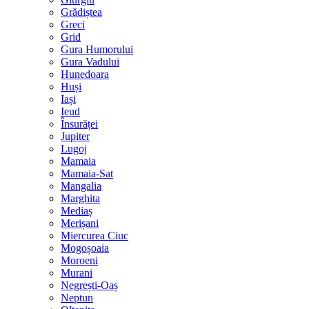
Grădiștea
Greci
Grid
Gura Humorului
Gura Vadului
Hunedoara
Huși
Iași
Ieud
Însurăței
Jupiter
Lugoj
Mamaia
Mamaia-Sat
Mangalia
Marghita
Mediaș
Merișani
Miercurea Ciuc
Mogoșoaia
Moroeni
Murani
Negrești-Oaș
Neptun