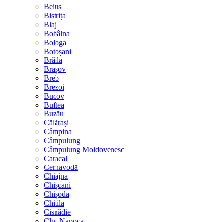
Beiuș
Bistrița
Blaj
Bobâlna
Bologa
Botoșani
Brăila
Brașov
Breb
Brezoi
Bucov
Buftea
Buzău
Călărași
Câmpina
Câmpulung
Câmpulung Moldovenesc
Caracal
Cernavodă
Chiajna
Chișcani
Chișoda
Chitila
Cisnădie
Cluj-Napoca