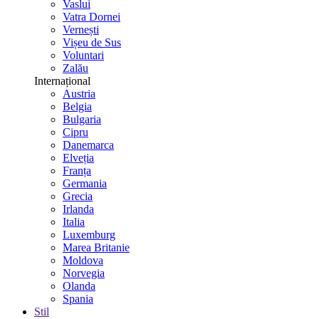
Vaslui
Vatra Dornei
Vernești
Vișeu de Sus
Voluntari
Zalău
Internațional
Austria
Belgia
Bulgaria
Cipru
Danemarca
Elveția
Franța
Germania
Grecia
Irlanda
Italia
Luxemburg
Marea Britanie
Moldova
Norvegia
Olanda
Spania
Stil