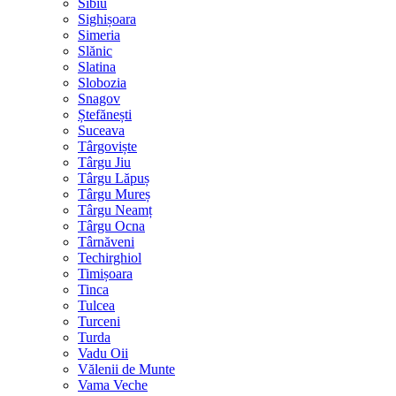
Sibiu
Sighișoara
Simeria
Slănic
Slatina
Slobozia
Snagov
Ștefănești
Suceava
Târgoviște
Târgu Jiu
Târgu Lăpuș
Târgu Mureș
Târgu Neamț
Târgu Ocna
Târnăveni
Techirghiol
Timișoara
Tinca
Tulcea
Turceni
Turda
Vadu Oii
Vălenii de Munte
Vama Veche