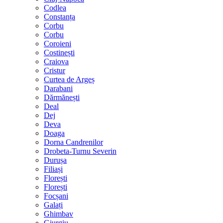
Codlea
Constanța
Corbu
Corbu
Coroieni
Costinești
Craiova
Cristur
Curtea de Argeș
Darabani
Dărmănești
Deal
Dej
Deva
Doaga
Dorna Candrenilor
Drobeta-Turnu Severin
Durușa
Filiași
Florești
Florești
Focșani
Galați
Ghimbav
Giurgiu