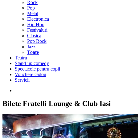
Rock
Pop
Metal
Electronica
Hip Hop
Festivaluri
Clasica
Pop Rock
Jazz
Toate
Teatru
Stand-up comedy
Spectacole pentru copii
Vouchere cadou
Servicii
Bilete
Fratelli Lounge & Club Iasi