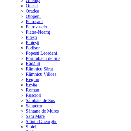
Oltenița
Onești
Oradea
Otopeni
Petroșani
Petrovaselo
Piatra-Neamț
Pitești
Ploiești
Podișor
Popești Leordeni
Porumbacu de Sus
Rădăuți
Râmnicu Sărat
Râmnicu Vâlcea
Reghin
Reșița
Roman
Rusciori
Sâmbăta de Sus
Sânpetru
Sântana de Mureș
Satu Mare
Sfântu Gheorghe
Sibiel