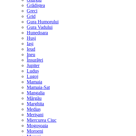
Grădiștea
Greci
Grid
Gura Humorului
Gura Vadului
Hunedoara
Huși
Iași
Ieud
Ineu
Însurăței
Jupiter
Luduș
Lugoj
Mamaia
Mamaia-Sat
Mangalia
Mărgău
Marghita
Mediaș
Merișani
Miercurea Ciuc
Mogoșoaia
Moroeni