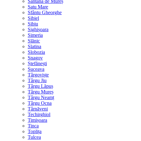
Sântana de Mureș
Satu Mare
Sfântu Gheorghe
Sibiel
Sibiu
Sighișoara
Simeria
Slănic
Slatina
Slobozia
Snagov
Ștefănești
Suceava
Târgoviște
Târgu Jiu
Târgu Lăpuș
Târgu Mureș
Târgu Neamț
Târgu Ocna
Târnăveni
Techirghiol
Timișoara
Tinca
Toplița
Tulcea