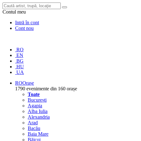
Contul meu
Intră în cont
Cont nou
RO
EN
BG
HU
UA
RO
Orașe
1790 evenimente din 160 orașe
Toate
București
Agapia
Alba Iulia
Alexandria
Arad
Bacău
Baia Mare
Băicoi