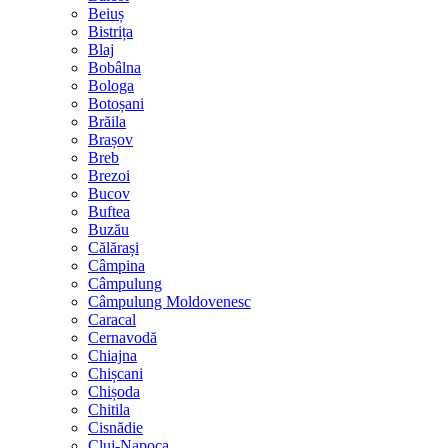
Beiuș
Bistrița
Blaj
Bobâlna
Bologa
Botoșani
Brăila
Brașov
Breb
Brezoi
Bucov
Buftea
Buzău
Călărași
Câmpina
Câmpulung
Câmpulung Moldovenesc
Caracal
Cernavodă
Chiajna
Chișcani
Chișoda
Chitila
Cisnădie
Cluj-Napoca