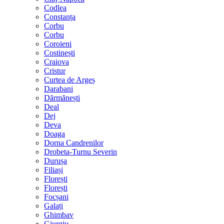
Codlea
Constanța
Corbu
Corbu
Coroieni
Costinești
Craiova
Cristur
Curtea de Argeș
Darabani
Dărmănești
Deal
Dej
Deva
Doaga
Dorna Candrenilor
Drobeta-Turnu Severin
Durușa
Filiași
Florești
Florești
Focșani
Galați
Ghimbav
Giurgiu