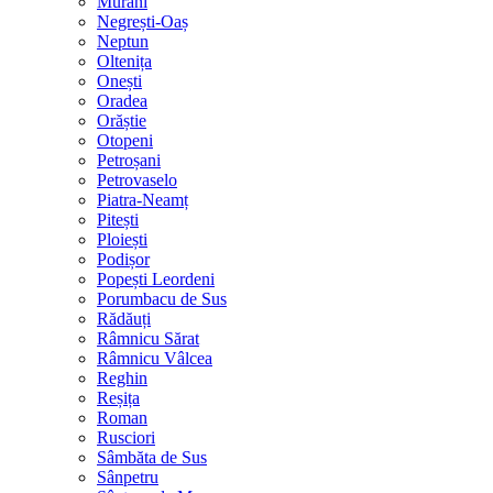
Murani
Negrești-Oaș
Neptun
Oltenița
Onești
Oradea
Orăștie
Otopeni
Petroșani
Petrovaselo
Piatra-Neamț
Pitești
Ploiești
Podișor
Popești Leordeni
Porumbacu de Sus
Rădăuți
Râmnicu Sărat
Râmnicu Vâlcea
Reghin
Reșița
Roman
Rusciori
Sâmbăta de Sus
Sânpetru