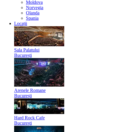
Moldova
Norvegia
Olanda
Spania
Locații
Sala Palatului
București
Arenele Romane
București
Hard Rock Cafe
București