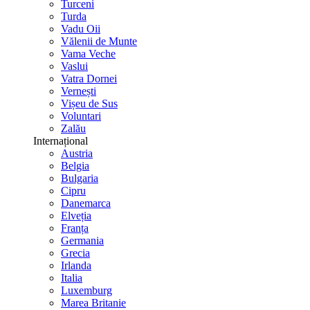
Turceni
Turda
Vadu Oii
Vălenii de Munte
Vama Veche
Vaslui
Vatra Dornei
Vernești
Vișeu de Sus
Voluntari
Zalău
Internațional
Austria
Belgia
Bulgaria
Cipru
Danemarca
Elveția
Franța
Germania
Grecia
Irlanda
Italia
Luxemburg
Marea Britanie