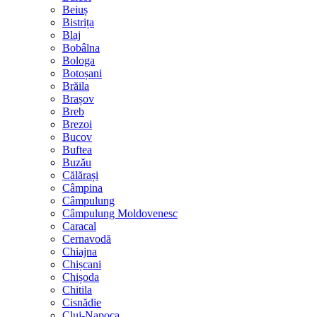
Beiuș
Bistrița
Blaj
Bobâlna
Bologa
Botoșani
Brăila
Brașov
Breb
Brezoi
Bucov
Buftea
Buzău
Călărași
Câmpina
Câmpulung
Câmpulung Moldovenesc
Caracal
Cernavodă
Chiajna
Chișcani
Chișoda
Chitila
Cisnădie
Cluj-Napoca