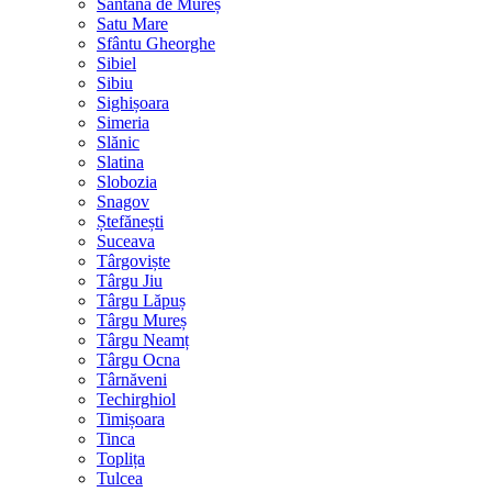
Sântana de Mureș
Satu Mare
Sfântu Gheorghe
Sibiel
Sibiu
Sighișoara
Simeria
Slănic
Slatina
Slobozia
Snagov
Ștefănești
Suceava
Târgoviște
Târgu Jiu
Târgu Lăpuș
Târgu Mureș
Târgu Neamț
Târgu Ocna
Târnăveni
Techirghiol
Timișoara
Tinca
Toplița
Tulcea