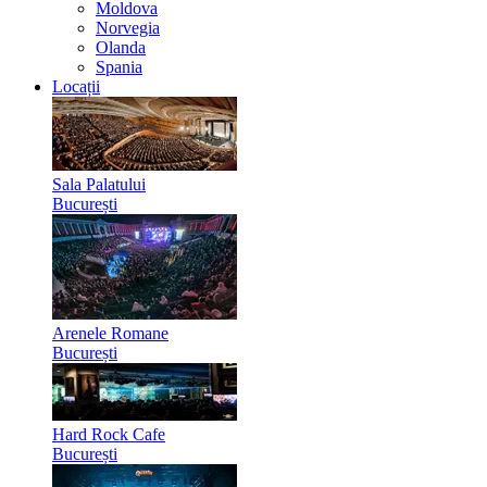
Moldova
Norvegia
Olanda
Spania
Locații
Sala Palatului
București
Arenele Romane
București
Hard Rock Cafe
București