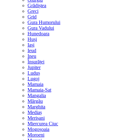
Grădiștea
Greci
Grid
Gura Humorului
Gura Vadului
Hunedoara
Huși
Iași
Ieud
Ineu
Însurăței
Jupiter
Luduș
Lugoj
Mamaia
Mamaia-Sat
Mangalia
Mărgău
Marghita
Mediaș
Merișani
Miercurea Ciuc
Mogoșoaia
Moroeni