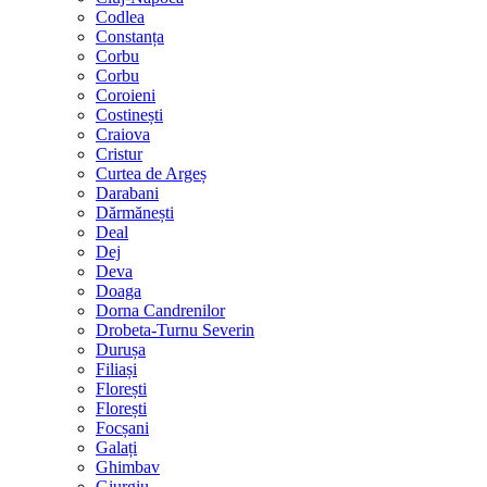
Codlea
Constanța
Corbu
Corbu
Coroieni
Costinești
Craiova
Cristur
Curtea de Argeș
Darabani
Dărmănești
Deal
Dej
Deva
Doaga
Dorna Candrenilor
Drobeta-Turnu Severin
Durușa
Filiași
Florești
Florești
Focșani
Galați
Ghimbav
Giurgiu