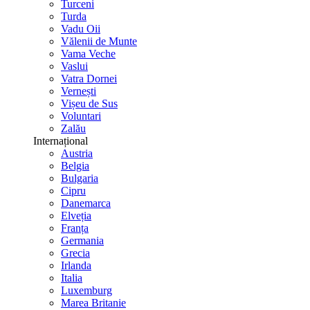
Turceni
Turda
Vadu Oii
Vălenii de Munte
Vama Veche
Vaslui
Vatra Dornei
Vernești
Vișeu de Sus
Voluntari
Zalău
Internațional
Austria
Belgia
Bulgaria
Cipru
Danemarca
Elveția
Franța
Germania
Grecia
Irlanda
Italia
Luxemburg
Marea Britanie