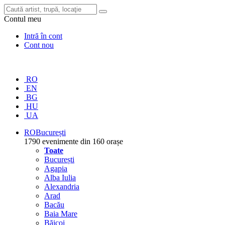
Contul meu
Intră în cont
Cont nou
RO
EN
BG
HU
UA
RO
București
1790 evenimente din 160 orașe
Toate
București
Agapia
Alba Iulia
Alexandria
Arad
Bacău
Baia Mare
Băicoi