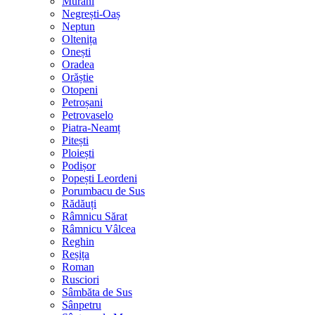
Murani
Negrești-Oaș
Neptun
Oltenița
Onești
Oradea
Orăștie
Otopeni
Petroșani
Petrovaselo
Piatra-Neamț
Pitești
Ploiești
Podișor
Popești Leordeni
Porumbacu de Sus
Rădăuți
Râmnicu Sărat
Râmnicu Vâlcea
Reghin
Reșița
Roman
Rusciori
Sâmbăta de Sus
Sânpetru