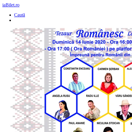
iaBilet.ro
Caută