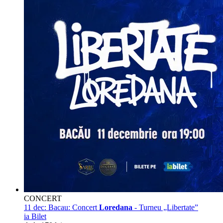
CONCERT
11 dec:
Bacau: Concert
Loredana
- Turneu „Libertate”
ia Bilet