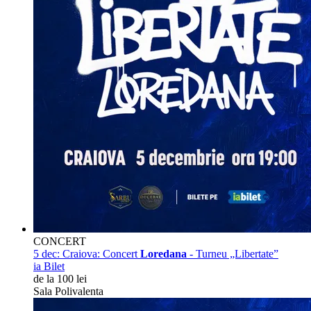
CONCERT
5 dec:
Craiova: Concert
Loredana
- Turneu „Libertate”
ia Bilet
de la 100 lei
Sala Polivalenta