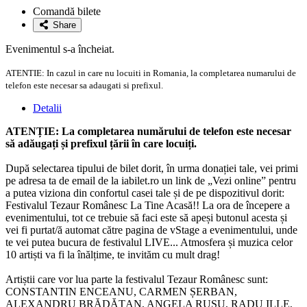
la
Comandă bilete
favorite
Share
Evenimentul s-a încheiat.
ATENTIE: In cazul in care nu locuiti in Romania, la completarea numarului de
telefon este necesar sa adaugati si prefixul.
Detalii
ATENȚIE: La completarea numărului de telefon este necesar
să adăugați și prefixul țării în care locuiți.
După selectarea tipului de bilet dorit, în urma donației tale, vei primi
pe adresa ta de email de la iabilet.ro un link de „Vezi online” pentru
a putea viziona din confortul casei tale și de pe dispozitivul dorit:
Festivalul Tezaur Românesc La Tine Acasă!! La ora de începere a
evenimentului, tot ce trebuie să faci este să apeși butonul acesta și
vei fi purtat/ă automat către pagina de vStage a evenimentului, unde
te vei putea bucura de festivalul LIVE... Atmosfera și muzica celor
10 artiști va fi la înălțime, te invităm cu mult drag!
Artiștii care vor lua parte la festivalul Tezaur Românesc sunt:
CONSTANTIN ENCEANU, CARMEN ȘERBAN,
ALEXANDRU BRĂDĂȚAN, ANGELA RUSU, RADU ILLE,