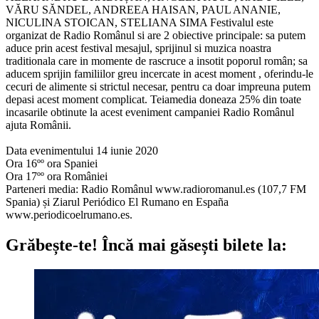
VĂRU SĂNDEL, ANDREEA HAISAN, PAUL ANANIE,
NICULINA STOICAN, STELIANA SIMA Festivalul este
organizat de Radio Românul si are 2 obiective principale: sa putem
aduce prin acest festival mesajul, sprijinul si muzica noastra
traditionala care in momente de rascruce a insotit poporul român; sa
aducem sprijin familiilor greu incercate in acest moment , oferindu-le
cecuri de alimente si strictul necesar, pentru ca doar impreuna putem
depasi acest moment complicat. Teiamedia doneaza 25% din toate
incasarile obtinute la acest eveniment campaniei Radio Românul
ajuta Românii.
Data evenimentului 14 iunie 2020
Ora 16ºº ora Spaniei
Ora 17ºº ora României
Parteneri media: Radio Românul www.radioromanul.es (107,7 FM
Spania) și Ziarul Periódico El Rumano en España
www.periodicoelrumano.es.
Grăbește-te!
Încă mai găsești bilete la: