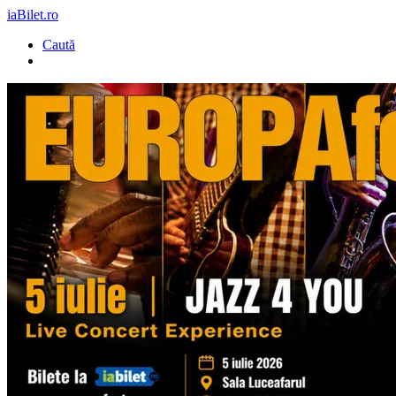
iaBilet.ro
Caută