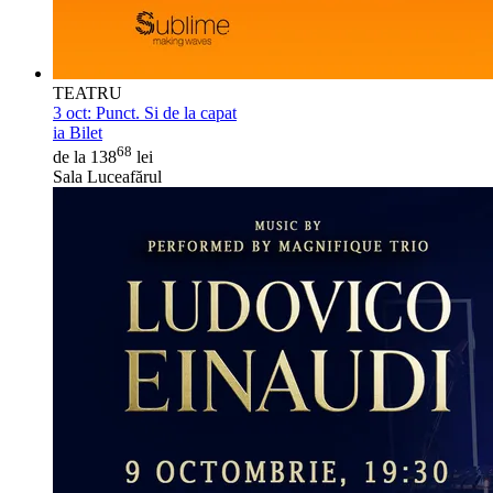
TEATRU
3 oct:
Punct. Si de la capat
ia Bilet
68
de la 138
lei
Sala Luceafărul