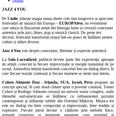
Detalii
JAZZ 4 YOU
Pe
5 iulie
, trăiește magia unuia dintre cele mai longevive și apreciate
festivaluri de muzică din Europa –
EUROPAfest
, un eveniment
care aduce la București artiști din întreaga lume și creează conexiuni
autentice prin jazz, blues, pop și muzică clasică. De peste trei
decenii, festivalul transformă orașul într-un punct de întâlnire pentru
culturi și stiluri diverse.
Jazz 4 You
este despre conexiune, libertate și expresie autentică.
La
Sala Luceafărul
, publicul devine parte din experiență, aproape
de artiști, conectat la fiecare improvizație și energie transmisă de pe
scenă. Atmosfera intimă transformă concertul într-un dialog direct, în
care fiecare reacție contează și fiecare moment se simte mai intens.
Cohen Almonte Duo - Irlanda, SUA, Israel, Peru
propune un
concept special, în care două chitare spun o poveste comună. Tomer
Cohen și Rodrigo Almonte creează un univers sonor complex, unde
ritmurile sud-americane se întâlnesc cu rafinamentul jazzului
contemporan și influențe subtile din Orientul Mijlociu. Muzica lor
este un dialog viu între compoziție și improvizație, între tradiție și
explorare. Fiecare piesă devine o călătorie prin melodii lirice,
armonii expresive și momente spontane care surprind și