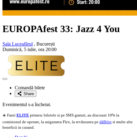
EUROPAfest 33: Jazz 4 You
Sala Luceafărul
, București
Duminică, 5 iulie, ora 20:00
Adaugă
la
Comandă bilete
favorite
Share
Evenimentul s-a încheiat.
☀️ Fanii
ELITE
primesc biletele si pe SMS gratuit, au discount 10% la
comisionul de operare, la asigurarea Flex, la revânzarea pe
dăBilet
si multe alte
beneficii in curand.