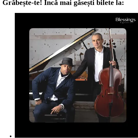
Grăbește-te!
Încă mai găsești bilete la: