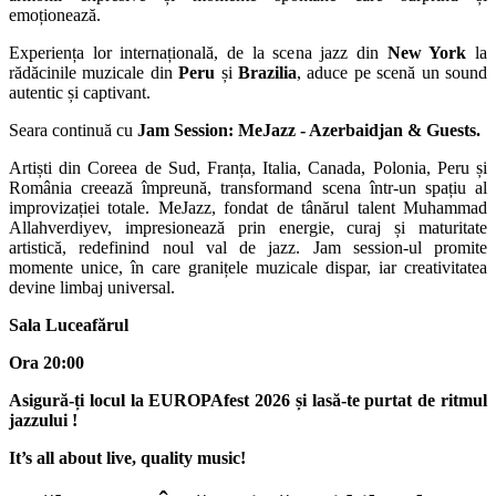
emoționează.
Experiența lor internațională, de la scena jazz din
New York
la
rădăcinile muzicale din
Peru
și
Brazilia
, aduce pe scenă un sound
autentic și captivant.
Seara continuă cu
Jam Session: MeJazz - Azerbaidjan & Guests.
Artiști din Coreea de Sud, Franța, Italia, Canada, Polonia, Peru și
România creează împreună, transformand scena într-un spațiu al
improvizației totale. MeJazz, fondat de tânărul talent Muhammad
Allahverdiyev, impresionează prin energie, curaj și maturitate
artistică, redefinind noul val de jazz. Jam session-ul promite
momente unice, în care granițele muzicale dispar, iar creativitatea
devine limbaj universal.
Sala Luceafărul
Ora 20:00
Asigură-ți locul la EUROPAfest 2026 și lasă-te purtat de ritmul
jazzului !
It’s all about live, quality music!