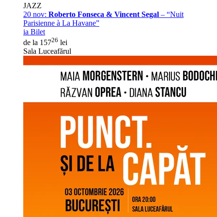
JAZZ
20 nov:
Roberto Fonseca & Vincent Segal
– “Nuit
Parisienne à La Havane”
ia Bilet
26
de la 157
lei
Sala Luceafărul