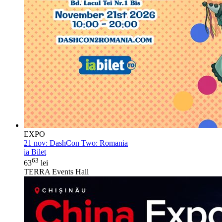
EXPO
21 nov:
DashCon Two: Romania
ia Bilet
63
63
lei
TERRA Events Hall