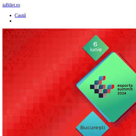
iaBilet.ro
Caută