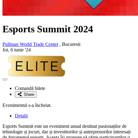
Esports Summit 2024
Pullman World Trade Center
, Bucuresti
Joi, 6 iunie '24
Adaugă
la
Comandă bilete
favorite
Share
Evenimentul s-a încheiat.
Detalii
Esports Summit este un eveniment anual destinat pasionaților de
tehnologie și jocuri, dar și investitorilor și antreprenorilor interesați
de fenomenul esports. Acesta își propune să ofere participanților o