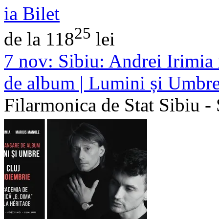
ia Bilet
25
de la 118
lei
7 nov:
Sibiu: Andrei Irimia
de album | Lumini și Umbr
Filarmonica de Stat Sibiu - 