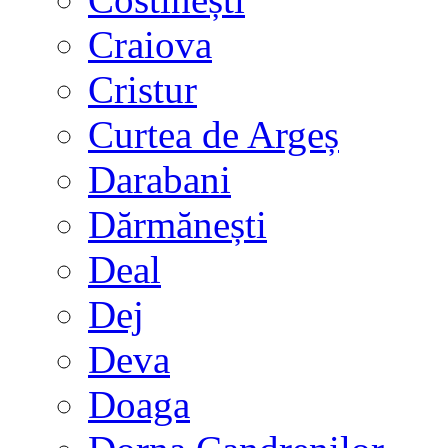
Craiova
Cristur
Curtea de Argeș
Darabani
Dărmănești
Deal
Dej
Deva
Doaga