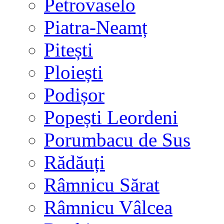
Petrovaselo
Piatra-Neamț
Pitești
Ploiești
Podișor
Popești Leordeni
Porumbacu de Sus
Rădăuți
Râmnicu Sărat
Râmnicu Vâlcea