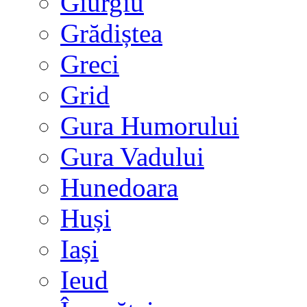
Giurgiu
Grădiștea
Greci
Grid
Gura Humorului
Gura Vadului
Hunedoara
Huși
Iași
Ieud