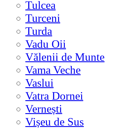
Tulcea
Turceni
Turda
Vadu Oii
Vălenii de Munte
Vama Veche
Vaslui
Vatra Dornei
Vernești
Vișeu de Sus