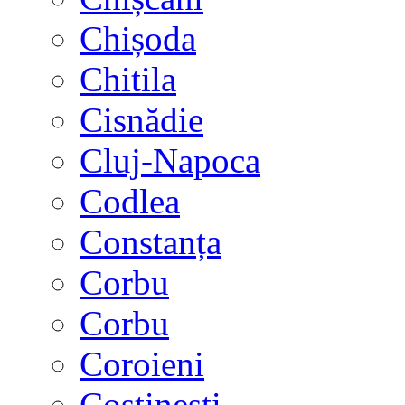
Chișoda
Chitila
Cisnădie
Cluj-Napoca
Codlea
Constanța
Corbu
Corbu
Coroieni
Costinești