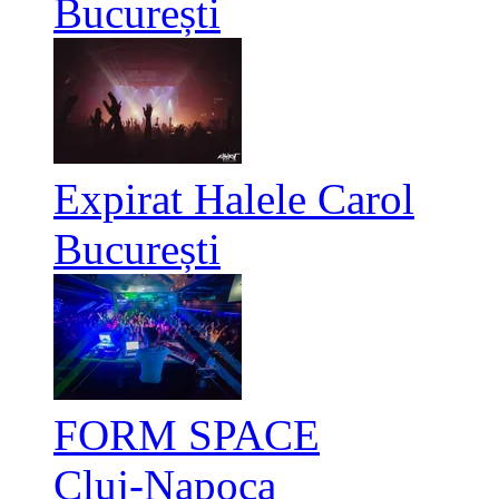
București
Expirat Halele Carol
București
FORM SPACE
Cluj-Napoca