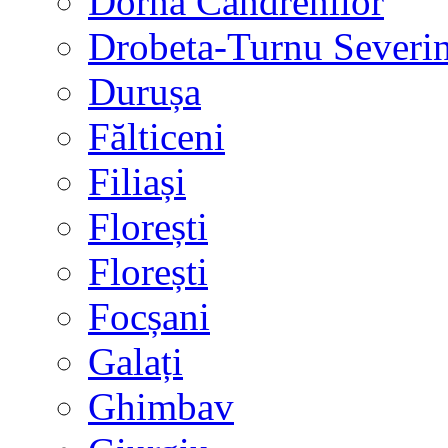
Dorna Candrenilor
Drobeta-Turnu Severi
Durușa
Fălticeni
Filiași
Florești
Florești
Focșani
Galați
Ghimbav