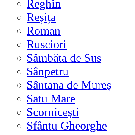
Reghin
Reșița
Roman
Rusciori
Sâmbăta de Sus
Sânpetru
Sântana de Mureș
Satu Mare
Scornicești
Sfântu Gheorghe