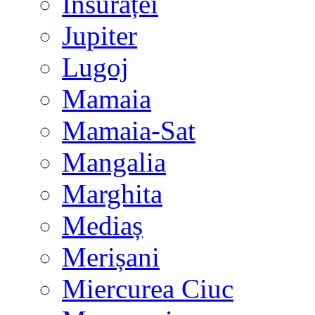
Însurăței
Jupiter
Lugoj
Mamaia
Mamaia-Sat
Mangalia
Marghita
Mediaș
Merișani
Miercurea Ciuc