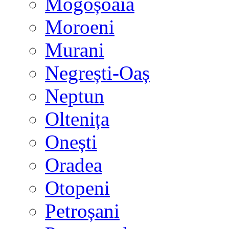
Mogoșoaia
Moroeni
Murani
Negrești-Oaș
Neptun
Oltenița
Onești
Oradea
Otopeni
Petroșani