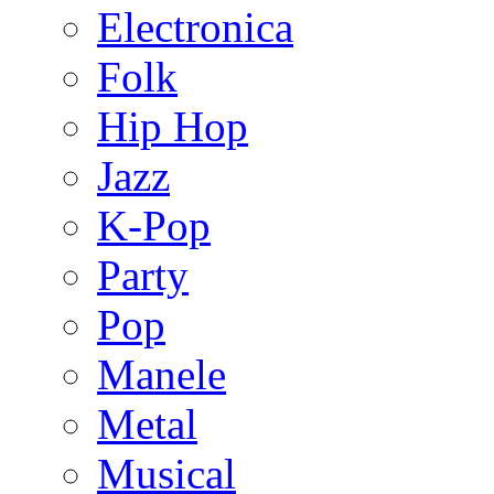
Electronica
Folk
Hip Hop
Jazz
K-Pop
Party
Pop
Manele
Metal
Musical