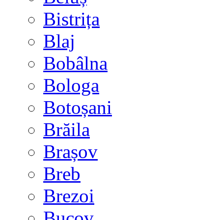
Bistrița
Blaj
Bobâlna
Bologa
Botoșani
Brăila
Brașov
Breb
Brezoi
Bucov