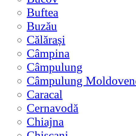
Buftea
Buzău
Călărași
Câmpina
Câmpulung
Câmpulung Moldoven
Caracal
Cernavodă
Chiajna
Chișcani