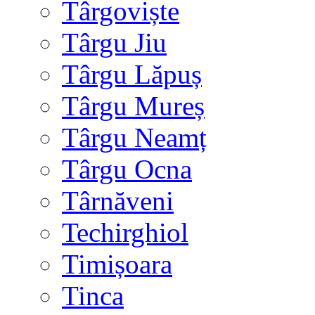
Târgoviște
Târgu Jiu
Târgu Lăpuș
Târgu Mureș
Târgu Neamț
Târgu Ocna
Târnăveni
Techirghiol
Timișoara
Tinca