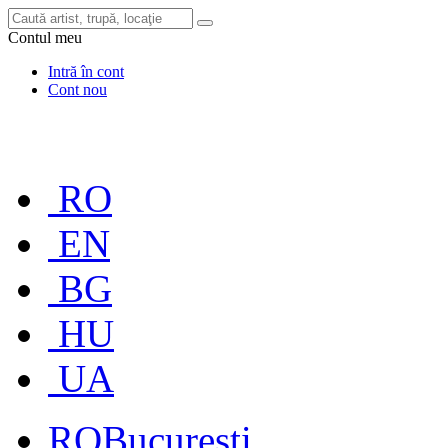
Contul meu
Intră în cont
Cont nou
RO
EN
BG
HU
UA
RO
București