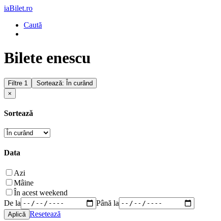
iaBilet.ro
Caută
Bilete enescu
Filtre
1
Sortează: În curând
×
Sortează
Data
Azi
Mâine
În acest weekend
De la
Până la
Resetează