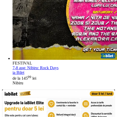
FESTIVAL
7-8 aug:
Nibiru: Rock Days
ia Bilet
99
de la 145
lei
Nibiru