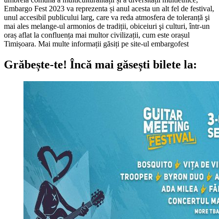
Embargo Fest 2023 va reprezenta și anul acesta un alt fel de festival,
unul accesibil publicului larg, care va reda atmosfera de toleranță şi
mai ales melange-ul armonios de tradiții, obiceiuri şi culturi, într-un
oraș aflat la confluența mai multor civilizații, cum este orașul
Timișoara. Mai multe informații găsiți pe site-ul embargofest
Grăbește-te!
Încă mai găsești bilete la: