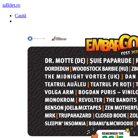
iaBilet.ro
Caută