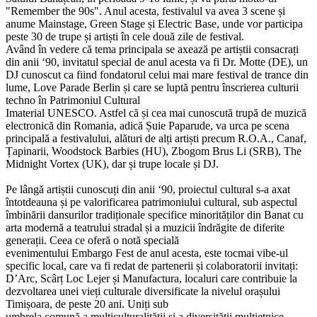
"Remember the 90s". Anul acesta, festivalul va avea 3 scene și
anume Mainstage, Green Stage și Electric Base, unde vor participa
peste 30 de trupe și artiști în cele două zile de festival.
Având în vedere că tema principala se axează pe artiștii consacrați
din anii ‘90, invitatul special de anul acesta va fi Dr. Motte (DE), un
DJ cunoscut ca fiind fondatorul celui mai mare festival de trance din
lume, Love Parade Berlin și care se luptă pentru înscrierea culturii
techno în Patrimoniul Cultural
Imaterial UNESCO. Astfel că și cea mai cunoscută trupă de muzică
electronică din Romania, adică Șuie Paparude, va urca pe scena
principală a festivalului, alături de alți artiști precum R.O.A., Canaf,
Țapinarii, Woodstock Barbies (HU), Zbogom Brus Li (SRB), The
Midnight Vortex (UK), dar și trupe locale și DJ.
Pe lângă artiștii cunoscuți din anii ‘90, proiectul cultural s-a axat
întotdeauna și pe valorificarea patrimoniului cultural, sub aspectul
îmbinării dansurilor tradiționale specifice minorităților din Banat cu
arta modernă a teatrului stradal și a muzicii îndrăgite de diferite
generații. Ceea ce oferă o notă specială
evenimentului Embargo Fest de anul acesta, este tocmai vibe-ul
specific local, care va fi redat de partenerii și colaboratorii invitați:
D’Arc, Scârț Loc Lejer și Manufactura, localuri care contribuie la
dezvoltarea unei vieți culturale diversificate la nivelul orașului
Timișoara, de peste 20 ani. Uniți sub
umbrela comună a multiculturalității și a diversității multietnice,