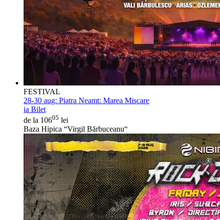
FESTIVAL
28-30 aug:
Piatra Neamt: Marea Miscare
ia Bilet
05
de la 106
lei
Baza Hipica “Virgil Bărbuceanu“