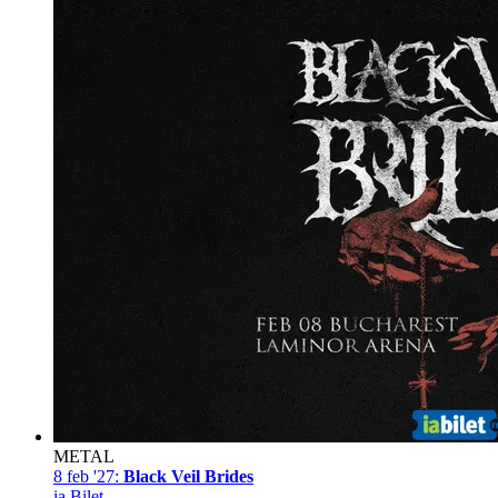
METAL
8 feb '27:
Black Veil Brides
ia Bilet