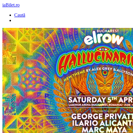
iaBilet.ro
Caută