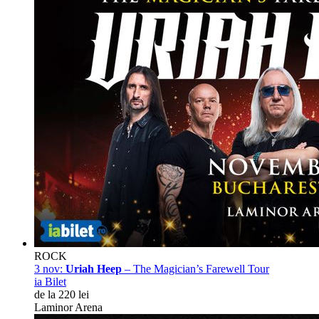
ROCK
3 nov:
Uriah Heep
– The Magician’s Farewell Tour
ia Bilet
de la 220 lei
Laminor Arena