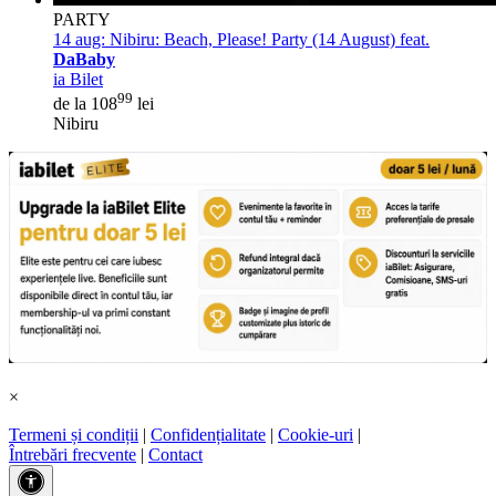
PARTY
14 aug:
Nibiru: Beach, Please! Party (14 August) feat.
DaBaby
ia Bilet
99
de la 108
lei
Nibiru
×
Termeni și condiții
|
Confidențialitate
|
Cookie-uri
|
Întrebări frecvente
|
Contact