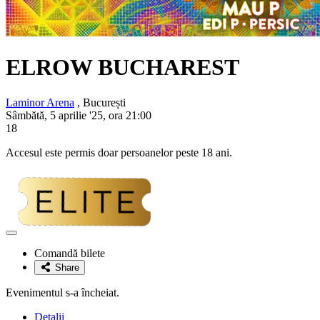
ELROW BUCHAREST
Laminor Arena
, București
Sâmbătă, 5 aprilie '25, ora 21:00
18
Accesul este permis doar persoanelor peste 18 ani.
Adaugă
la
Comandă bilete
favorite
Share
Evenimentul s-a încheiat.
Detalii