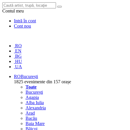
Contul meu
Intră în cont
Cont nou
RO
EN
BG
HU
UA
RO
București
1825 evenimente din 157 orașe
Toate
București
Agapia
Alba Iulia
Alexandria
Arad
Bacău
Baia Mare
Băicoi