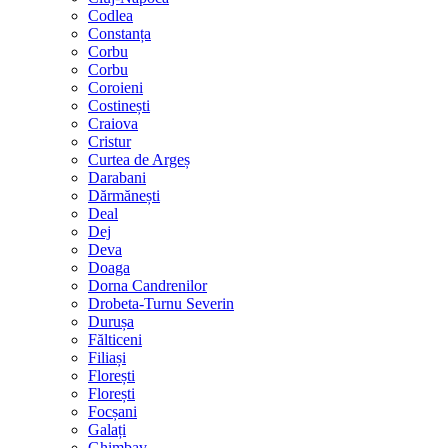
Codlea
Constanța
Corbu
Corbu
Coroieni
Costinești
Craiova
Cristur
Curtea de Argeș
Darabani
Dărmănești
Deal
Dej
Deva
Doaga
Dorna Candrenilor
Drobeta-Turnu Severin
Durușa
Fălticeni
Filiași
Florești
Florești
Focșani
Galați
Ghimbav