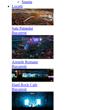
Spania
Locații
Sala Palatului
București
Arenele Romane
București
Hard Rock Cafe
București