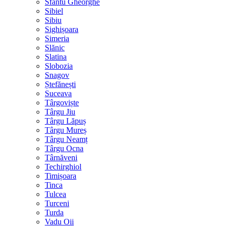
Sfântu Gheorghe
Sibiel
Sibiu
Sighișoara
Simeria
Slănic
Slatina
Slobozia
Snagov
Ștefănești
Suceava
Târgoviște
Târgu Jiu
Târgu Lăpuș
Târgu Mureș
Târgu Neamț
Târgu Ocna
Târnăveni
Techirghiol
Timișoara
Tinca
Tulcea
Turceni
Turda
Vadu Oii