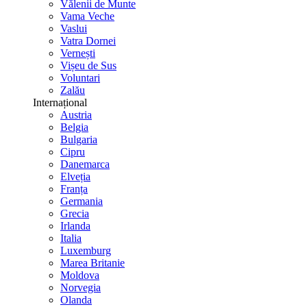
Vălenii de Munte
Vama Veche
Vaslui
Vatra Dornei
Vernești
Vișeu de Sus
Voluntari
Zalău
Internațional
Austria
Belgia
Bulgaria
Cipru
Danemarca
Elveția
Franța
Germania
Grecia
Irlanda
Italia
Luxemburg
Marea Britanie
Moldova
Norvegia
Olanda