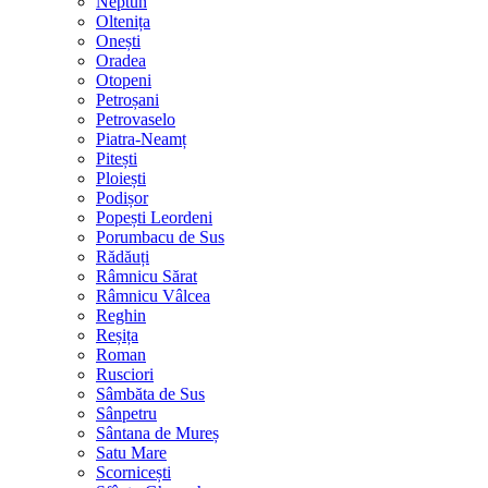
Neptun
Oltenița
Onești
Oradea
Otopeni
Petroșani
Petrovaselo
Piatra-Neamț
Pitești
Ploiești
Podișor
Popești Leordeni
Porumbacu de Sus
Rădăuți
Râmnicu Sărat
Râmnicu Vâlcea
Reghin
Reșița
Roman
Rusciori
Sâmbăta de Sus
Sânpetru
Sântana de Mureș
Satu Mare
Scornicești