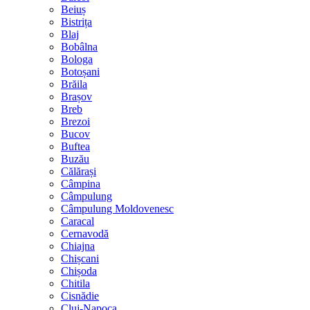
Beiuș
Bistrița
Blaj
Bobâlna
Bologa
Botoșani
Brăila
Brașov
Breb
Brezoi
Bucov
Buftea
Buzău
Călărași
Câmpina
Câmpulung
Câmpulung Moldovenesc
Caracal
Cernavodă
Chiajna
Chișcani
Chișoda
Chitila
Cisnădie
Cluj-Napoca