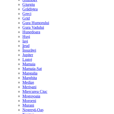
Giurgiu
Grădiștea
Greci
Grid
Gura Humorului
Gura Vadului
Hunedoara
Huși
Iași
Ieud
Însurăței
Jupiter
Lugoj
Mamaia
Mamaia-Sat
Mangalia
Marghita
Mediaș
Merișani
Miercurea Ciuc
Mogoșoaia
Moroeni
Murani
Negrești-Oaș