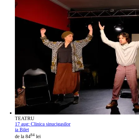
TEATRU
17 aug:
Clinica sinucigasilor
ia Bilet
84
de la 84
lei