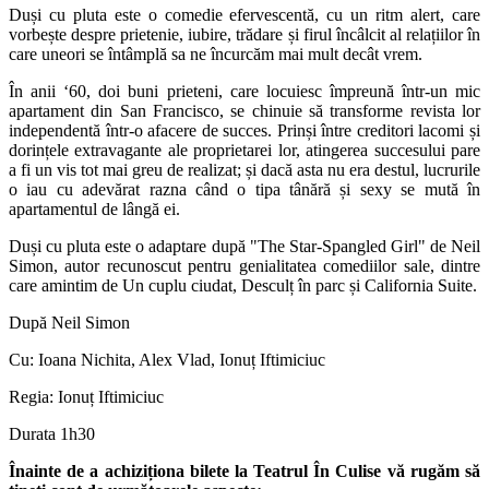
Duși cu pluta este o comedie efervescentă, cu un ritm alert, care
vorbește despre prietenie, iubire, trădare și firul încâlcit al relațiilor în
care uneori se întâmplă sa ne încurcăm mai mult decât vrem.
În anii ‘60, doi buni prieteni, care locuiesc împreună într-un mic
apartament din San Francisco, se chinuie să transforme revista lor
independentă într-o afacere de succes. Prinși între creditori lacomi și
dorințele extravagante ale proprietarei lor, atingerea succesului pare
a fi un vis tot mai greu de realizat; și dacă asta nu era destul, lucrurile
o iau cu adevărat razna când o tipa tânără și sexy se mută în
apartamentul de lângă ei.
Duși cu pluta este o adaptare după "The Star-Spangled Girl" de Neil
Simon, autor recunoscut pentru genialitatea comediilor sale, dintre
care amintim de Un cuplu ciudat, Desculț în parc și California Suite.
După Neil Simon
Cu: Ioana Nichita, Alex Vlad, Ionuț Iftimiciuc
Regia: Ionuț Iftimiciuc
Durata 1h30
Înainte de a achiziționa bilete la Teatrul În Culise vă rugăm să