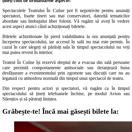
țineți cont de următoarele aspecte:
Spectacolele Teatrului În Culise pot fi nepotrivite pentru anumiți
spectatori, foarte tineri sau mai conservatori, datorită tematicilor
abordate sau limbajului liber folosit. Vă rugăm să aveți în vedere
acest aspect atunci când achiziționați biletele.
Biletele achizitionate își pierd valabilitatea la ora anunțată pentru
începerea spectacolului, iar accesul în sală nu mai este permis. În
cazul în care alegeți să părăsiți sala în timpul spectacolului nu veți
mai putea reveni în interior.
Teatrul În Culise își rezervă dreptul de a evacua din sală persoane
care prezintă comportamente antisociale sau deranjează buna
desfășurare a evenimentului prin zgomote sau discuții care nu au
legatură cu atmosfera normală din timpul unui spectacol de teatru.
Din respect pentru actori și spectatori, vă rugăm ca în timpul
spectacolului să țineți telefoanele închise, pe modul Avion sau
Silențios și să păstrați liniștea.
Grăbește-te!
Încă mai găsești bilete la: