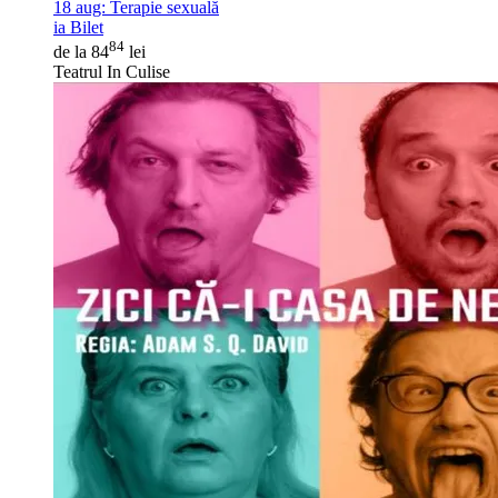
18 aug:
Terapie sexuală
ia Bilet
84
de la 84
lei
Teatrul In Culise