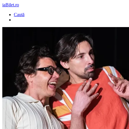
iaBilet.ro
Caută