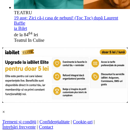
TEATRU
19 aug:
Zici că-i casa de nebuni! (Toc Toc) după Laurent
Baffie
ia Bilet
84
de la 84
lei
Teatrul In Culise
×
Termeni și condiții
|
Confidențialitate
|
Cookie-uri
|
Întrebări frecvente
|
Contact