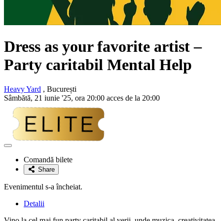
Dress as your favorite artist –
Party caritabil Mental Help
Heavy Yard
, București
Sâmbătă, 21 iunie '25, ora 20:00 acces de la 20:00
Adaugă
la
Comandă bilete
favorite
Share
Evenimentul s-a încheiat.
Detalii
Vino la cel mai fun party caritabil al verii, unde muzica, creativitatea