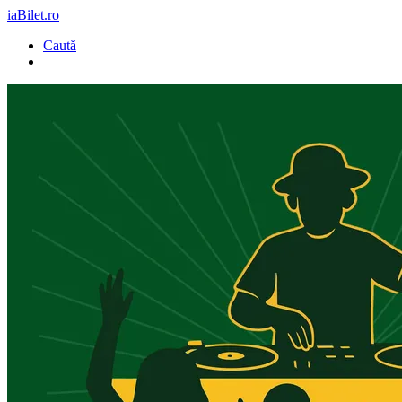
iaBilet.ro
Caută