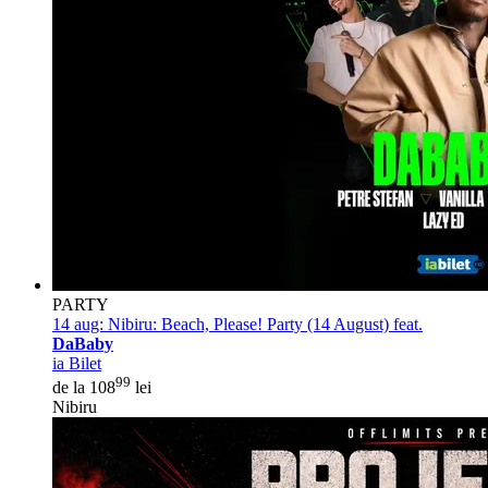
PARTY
14 aug:
Nibiru: Beach, Please! Party (14 August) feat.
DaBaby
ia Bilet
99
de la 108
lei
Nibiru