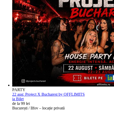
PARTY
22 aug:
Project X Bucharest by OFFLIMITS
ia Bilet
de la 99 lei
București / Ilfov – locație privată